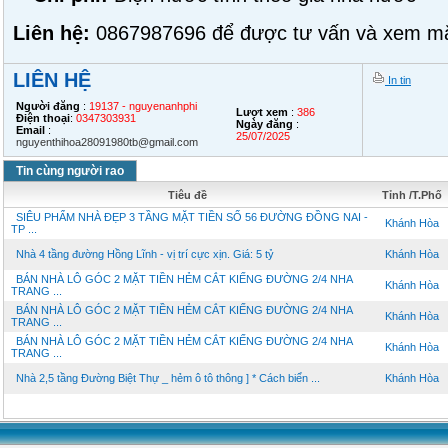
Liên hệ:
0867987696 để được tư vấn và xem mặ
LIÊN HỆ
In tin
Người đăng
:
19137 - nguyenanhphi
Lượt xem
:
386
Điện thoại
:
0347303931
Ngày đăng
:
Email
:
25/07/2025
nguyenthihoa28091980tb@gmail.com
Tin cùng người rao
Tiêu đề
Tỉnh /T.Phố
SIÊU PHẨM NHÀ ĐẸP 3 TẦNG MẶT TIỀN SỐ 56 ĐƯỜNG ĐỒNG NAI -
Khánh Hòa
TP ...
Nhà 4 tầng đường Hồng Lĩnh - vị trí cực xịn. Giá: 5 tỷ
Khánh Hòa
BÁN NHÀ LÔ GÓC 2 MẶT TIỀN HẺM CẮT KIẾNG ĐƯỜNG 2/4 NHA
Khánh Hòa
TRANG ...
BÁN NHÀ LÔ GÓC 2 MẶT TIỀN HẺM CẮT KIẾNG ĐƯỜNG 2/4 NHA
Khánh Hòa
TRANG ...
BÁN NHÀ LÔ GÓC 2 MẶT TIỀN HẺM CẮT KIẾNG ĐƯỜNG 2/4 NHA
Khánh Hòa
TRANG ...
Nhà 2,5 tầng Đường Biệt Thự _ hẻm ô tô thông ] * Cách biển ...
Khánh Hòa