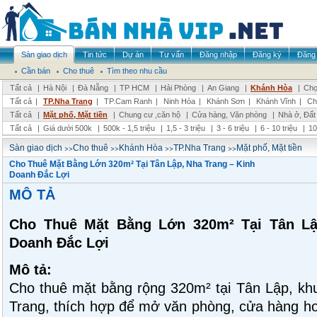
Sàn giao dịch
Tin tức
Dự án
Tư vấn
Đăng nhập
Đăng ký
Đăng 
Cần bán
Cho thuê
Tìm theo nhu cầu
Tất cả
|
Hà Nội
|
Đà Nẵng
|
TP HCM
|
Hải Phòng
|
An Giang
|
Khánh Hòa
|
Chọ
Tất cả
|
TP.Nha Trang
|
TP.Cam Ranh
|
Ninh Hòa
|
Khánh Sơn
|
Khánh Vĩnh
|
Ch
Tất cả
|
Mặt phố, Mặt tiền
|
Chung cư ,căn hộ
|
Cửa hàng, Văn phòng
|
Nhà ở, Đất
Tất cả
|
Giá dưới 500k
|
500k - 1,5 triệu
|
1,5 - 3 triệu
|
3 - 6 triệu
|
6 - 10 triệu
|
10
>>
>>
>>
>>
Sàn giao dịch
Cho thuê
Khánh Hòa
TP.Nha Trang
Mặt phố, Mặt tiền
Cho Thuê Mặt Bằng Lớn 320m² Tại Tân Lập, Nha Trang – Kinh
Doanh Đắc Lợi
MÔ TẢ
Cho Thuê Mặt Bằng Lớn 320m² Tại Tân Lậ
Doanh Đắc Lợi
Mô tả:
Cho thuê mặt bằng rộng 320m² tại Tân Lập, kh
Trang, thích hợp để mở văn phòng, cửa hàng hoặ