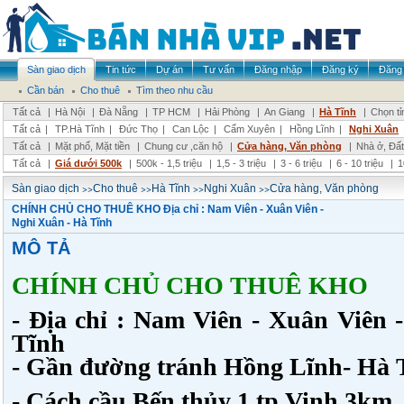
Sàn giao dịch
Tin tức
Dự án
Tư vấn
Đăng nhập
Đăng ký
Đăng 
Cần bán
Cho thuê
Tìm theo nhu cầu
Tất cả
|
Hà Nội
|
Đà Nẵng
|
TP HCM
|
Hải Phòng
|
An Giang
|
Hà Tĩnh
|
Chọn tỉ
Tất cả
|
TP.Hà Tĩnh
|
Đức Thọ
|
Can Lộc
|
Cẩm Xuyên
|
Hồng Lĩnh
|
Nghi Xuân
Tất cả
|
Mặt phố, Mặt tiền
|
Chung cư ,căn hộ
|
Cửa hàng, Văn phòng
|
Nhà ở, Đất
Tất cả
|
Giá dưới 500k
|
500k - 1,5 triệu
|
1,5 - 3 triệu
|
3 - 6 triệu
|
6 - 10 triệu
|
1
>>
>>
>>
>>
Sàn giao dịch
Cho thuê
Hà Tĩnh
Nghi Xuân
Cửa hàng, Văn phòng
CHÍNH CHỦ CHO THUÊ KHO Địa chỉ : Nam Viên - Xuân Viên -
Nghi Xuân - Hà Tĩnh
MÔ TẢ
CHÍNH CHỦ CHO THUÊ KHO
- Địa chỉ : Nam Viên - Xuân Viên 
Tĩnh
- Gần đường tránh Hồng Lĩnh- Hà 
- Cách cầu Bến thủy 1 tp Vinh 3km