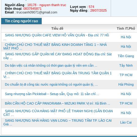
Người đăng
:
18178 - nguyen thanh truc
Lượt xem
:
574
Điện thoại
:
0837845871
Ngày đăng
:
28/07/2025
Email
:
trucoanh09071@gmail.com
Tin cùng người rao
Tiêu đề
Tỉnh /T.Phố
SANG NHƯỢNG QUÁN CAFE VIEW HỒ VĂN QUÁN - Địa chỉ: 77 Hồ
Hà Nội
...
CHÍNH CHỦ CHO THUÊ MẶT BẰNG KINH DOANH TẦNG 1 – NHÀ
Hà Nội
MẶT PHỐ ...
SANG NHƯỢNG GẤP QUÁN MÌ CAY ĐANG HOẠT ĐỘNG Địa chỉ: Sát
Tiền Giang
cây ...
Do bận việc cá nhân không có thời gian quản lý nên em cần ...
Tây Ninh
CHÍNH CHỦ CHO THUÊ MẶT BẰNG QUÁN ĂN TRUNG TÂM QUẬN 1
TP HCM
Vị ...
Do chuẩn bị đi công tác nước ngoài không có người quản lý, ...
Hải Phòng
Sang nhượng sân Pickleball – Setup sẵn, Quy mô: 11 sân chỉ ...
Hà Nội
BÁN CĂN HỘ CAO CẤP PANORAMA – MIZUKI PARK Vị trí: Xã Bình ...
TP HCM
SANG NHƯỢNG CỬA HÀNG MẶT PHỐ LÊ THANH NGHỊ (GẦN ĐOẠN
Hà Nội
CẮT ...
SANG NHƯỢNG NHÀ HÀNG VẠN LONG – TRUNG TÂM TP. LÀO CAI
Lào Cai
Giá ...