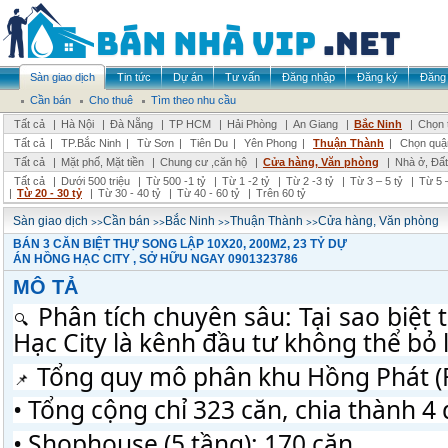
Sàn giao dịch
Tin tức
Dự án
Tư vấn
Đăng nhập
Đăng ký
Đăng 
Cần bán
Cho thuê
Tìm theo nhu cầu
Tất cả
|
Hà Nội
|
Đà Nẵng
|
TP HCM
|
Hải Phòng
|
An Giang
|
Bắc Ninh
|
Chọn 
Tất cả
|
TP.Bắc Ninh
|
Từ Sơn
|
Tiên Du
|
Yên Phong
|
Thuận Thành
|
Chọn quậ
Tất cả
|
Mặt phố, Mặt tiền
|
Chung cư ,căn hộ
|
Cửa hàng, Văn phòng
|
Nhà ở, Đất
Tất cả
|
Dưới 500 triệu
|
Từ 500 -1 tỷ
|
Từ 1 -2 tỷ
|
Từ 2 -3 tỷ
|
Từ 3 – 5 tỷ
|
Từ 5 –
|
Từ 20 - 30 tỷ
|
Từ 30 - 40 tỷ
|
Từ 40 - 60 tỷ
|
Trên 60 tỷ
>>
>>
>>
>>
Sàn giao dịch
Cần bán
Bắc Ninh
Thuận Thành
Cửa hàng, Văn phòng
BÁN 3 CĂN BIỆT THỰ SONG LẬP 10X20, 200M2, 23 TỶ DỰ
ÁN HỒNG HẠC CITY , SỞ HỮU NGAY 0901323786
MÔ TẢ
 Phân tích chuyên sâu: Tại sao biệt 
Hạc City là kênh đầu tư không thể bỏ 
 T
ổng quy mô phân khu Hồng Phát (F
• Tổng cộng chỉ 323 căn, chia thành 
• Shophouse (5 tầng): 170 căn