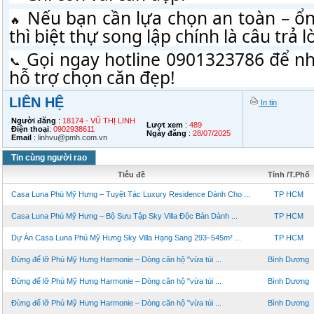
 Nếu bạn cần lựa chọn an toàn – ổn đ
thì biệt thự song lập chính là câu trả lờ
 Gọi ngay hotline 0901323786 để nhận
hỗ trợ chọn căn đẹp!
LIÊN HỆ
In tin
Người đăng
:
18174 - VŨ THỊ LINH
Lượt xem
:
489
Điện thoại
:
0902938611
Ngày đăng
:
28/07/2025
Email
:
linhvu@pmh.com.vn
Tin cùng người rao
Tiêu đề
Tỉnh /T.Phố
Casa Luna Phú Mỹ Hưng – Tuyệt Tác Luxury Residence Dành Cho ...
TP HCM
Casa Luna Phú Mỹ Hưng – Bộ Sưu Tập Sky Villa Độc Bản Dành ...
TP HCM
Dự Án Casa Luna Phú Mỹ Hưng Sky Villa Hạng Sang 293–545m² ...
TP HCM
Đừng để lỡ Phú Mỹ Hưng Harmonie – Dòng căn hộ "vừa túi ...
Bình Dương
Đừng để lỡ Phú Mỹ Hưng Harmonie – Dòng căn hộ "vừa túi ...
Bình Dương
Đừng để lỡ Phú Mỹ Hưng Harmonie – Dòng căn hộ "vừa túi ...
Bình Dương