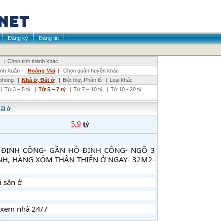
Đăng ký
Đăng tin
|
Chọn tỉnh thành khác
nh Xuân
|
Hoàng Mai
|
Chọn quận huyện khác
phòng
|
Nhà ở, Đất ở
|
Biệt thự, Phân lô
|
Loại khác
|
Từ 3 – 5 tỷ
|
Từ 5 – 7 tỷ
|
Từ 7 – 10 tỷ
|
Từ 10 - 20 tỷ
ất ở
5,9
tỷ
- ĐỊNH CÔNG- GẦN HỒ ĐỊNH CÔNG- NGÕ 3
NH, HÀNG XÓM THÂN THIỆN Ở NGAY- 32M2-
i sắn ở
 xem nhà 24/7