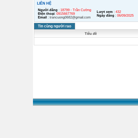
LIÊN HỆ
Người đăng
:
18799 - Trần Cường
Lượt xem
:
432
Điện thoại
:
0915667769
Ngày đăng
:
06/09/2025
Email
:
trancuong0682@gmail.com
Tin cùng người rao
Tiêu đề