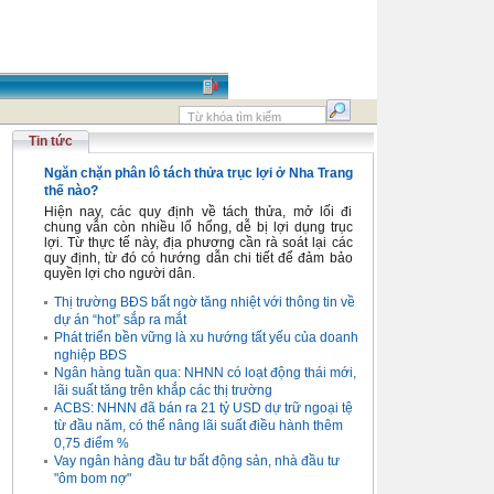
Tin tức
Ngăn chặn phân lô tách thửa trục lợi ở Nha Trang
thế nào?
Hiện nay, các quy định về tách thửa, mở lối đi
chung vẫn còn nhiều lổ hổng, dễ bị lợi dụng trục
lợi. Từ thực tế này, địa phương cần rà soát lại các
quy định, từ đó có hướng dẫn chi tiết để đảm bảo
quyền lợi cho người dân.
Thị trường BĐS bất ngờ tăng nhiệt với thông tin về
dự án “hot” sắp ra mắt
Phát triển bền vững là xu hướng tất yếu của doanh
nghiệp BĐS
Ngân hàng tuần qua: NHNN có loạt động thái mới,
lãi suất tăng trên khắp các thị trường
ACBS: NHNN đã bán ra 21 tỷ USD dự trữ ngoại tệ
từ đầu năm, có thể nâng lãi suất điều hành thêm
0,75 điểm %
Vay ngân hàng đầu tư bất động sản, nhà đầu tư
"ôm bom nợ"