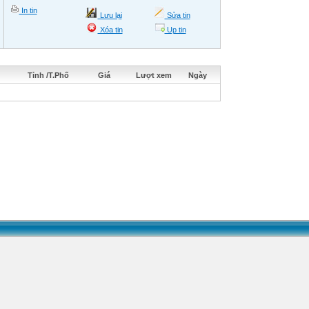
In tin
Lưu lại
Sửa tin
Xóa tin
Up tin
Tỉnh /T.Phố
Giá
Lượt xem
Ngày