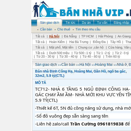
Sàn giao dịch
Tin tức
Dự án
Tư vấn
Đăng nhập
Cần bán
Cho thuê
Tìm theo nhu cầu
Tất cả
|
Hà Nội
|
Đà Nẵng
|
TP HCM
|
Hải Phòng
|
An Giang
Tất cả
|
Hoàn Kiếm
|
Hai Bà Trưng
|
Đống Đa
|
Tây Hồ
|
Tha
Tất cả
|
Mặt phố, Mặt tiền
|
Chung cư ,căn hộ
|
Cửa hàng, Văn 
Tất cả
|
Dưới 500 triệu
|
Từ 500 -1 tỷ
|
Từ 1 -2 tỷ
|
Từ 2 -3 tỷ
|
Từ 20 - 30 tỷ
|
Từ 30 - 40 tỷ
|
Từ 40 - 60 tỷ
|
Trên 60 tỷ
>>
>>
>>
>>
Sàn giao dịch
Cần bán
Hà Nội
Hoàng Mai
Nhà ở, Đ
Bán nhà Định Công Hạ, Hoàng Mai, Gần Hồ, ngõ ba gác,
32m2, 5.9 tỷ(CTL)
MÔ TẢ
TC712- NHÀ 6 TẦNG 5 NGỦ ĐỊNH CÔNG HẠ
GÁC CHẠY ẦM ẦM- NHÀ MỚI KHU VỰC YÊN TĨ
5.9 TỶ(CTL)
-Thiết kế 6T, 5N đủ công năng sử dụng, nhà mớ
-Sổ đỏ vuông đẹp sẵn sàng sang tên
-Liên hệ zalo/call
Trần Cường 0961819838
để