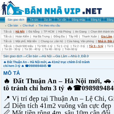
Sàn giao dịch
Tin tức
Dự án
Tư vấn
Đăng nhập
Đăng ký
Đăng 
Cần bán
Cho thuê
Tìm theo nhu cầu
Tất cả
|
Hà Nội
|
Đà Nẵng
|
TP HCM
|
Hải Phòng
|
An Giang
|
Chọn tỉnh thành k
Tất cả
|
Hoàn Kiếm
|
Hai Bà Trưng
|
Đống Đa
|
Tây Hồ
|
Thanh Xuân
|
Gia Lâm
Tất cả
|
Mặt phố, Mặt tiền
|
Chung cư ,căn hộ
|
Cửa hàng, Văn phòng
|
Nhà ở, Đất 
Tất cả
|
Dưới 500 triệu
|
Từ 500 -1 tỷ
|
Từ 1 -2 tỷ
|
Từ 2 -3 tỷ
|
Từ 3 – 5 tỷ
|
Từ 5 
|
Từ 20 - 30 tỷ
|
Từ 30 - 40 tỷ
|
Từ 40 - 60 tỷ
|
Trên 60 tỷ
>>
>>
>>
>>
Sàn giao dịch
Cần bán
Hà Nội
Gia Lâm
Nhà ở, Đất ở
🔥 Đất Thuận An – Hà Nội mới, 🚗 41m2 trục chính ô tô tránh
chỉ hơn 3 tỷ 🔥 ☎0989894845 ☎
MÔ TẢ
🔥 Đất Thuận An – Hà Nội mới, 🚗
tô tránh chỉ hơn 3 tỷ 🔥
☎
09898948
📍 Vị trí đẹp tại Thuận An – Lệ Chi, 
📐 Diện tích 41m2 vuông vắn cực đẹp
📏 Mặt tiền rộng 4m, sâu 10m cân đối