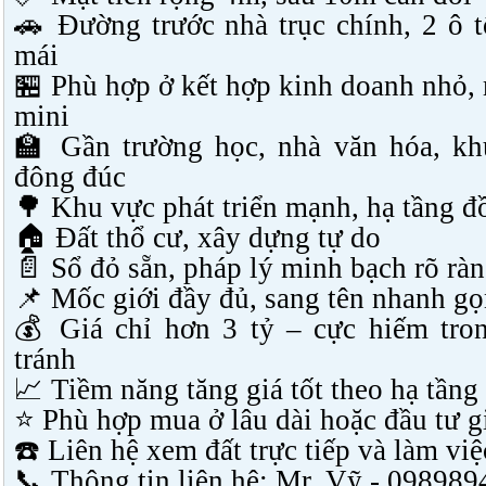
🚗 Đường trước nhà trục chính, 2 ô t
mái
🏪 Phù hợp ở kết hợp kinh doanh nhỏ,
mini
🏫 Gần trường học, nhà văn hóa, kh
đông đúc
🌳 Khu vực phát triển mạnh, hạ tầng đồ
🏠 Đất thổ cư, xây dựng tự do
📄 Sổ đỏ sẵn, pháp lý minh bạch rõ rà
📌 Mốc giới đầy đủ, sang tên nhanh g
💰 Giá chỉ hơn 3 tỷ – cực hiếm tro
tránh
📈 Tiềm năng tăng giá tốt theo hạ tầng
⭐ Phù hợp mua ở lâu dài hoặc đầu tư g
☎
️ Liên hệ xem đất trực tiếp và làm vi
📞
Thông tin liên hệ: Mr. Vỹ - 09898