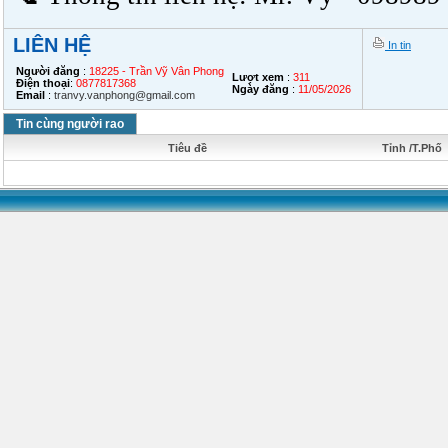
LIÊN HỆ
In tin
Người đăng
:
18225 - Trần Vỹ Vân Phong
Lượt xem
:
311
Điện thoại
:
0877817368
Ngày đăng
:
11/05/2026
Email
:
tranvy.vanphong@gmail.com
Tin cùng người rao
Tiêu đề
Tỉnh /T.Phố