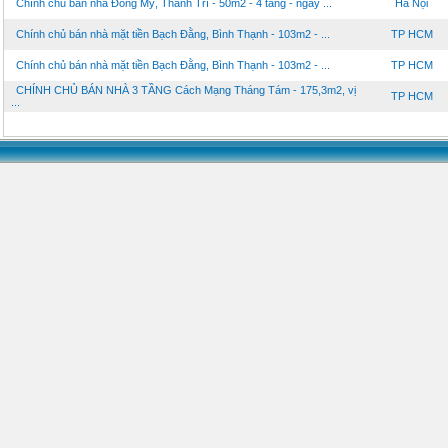
Chính chủ ban nhà Đông Mỹ, Thanh Trì - 50m2 - 4 tầng - ngay ...
Hà Nội
Chính chủ bán nhà mặt tiền Bạch Đằng, Bình Thạnh - 103m2 - ...
TP HCM
Chính chủ bán nhà mặt tiền Bạch Đằng, Bình Thạnh - 103m2 - ...
TP HCM
CHÍNH CHỦ BÁN NHÀ 3 TẦNG Cách Mạng Tháng Tám - 175,3m2, vị
TP HCM
...