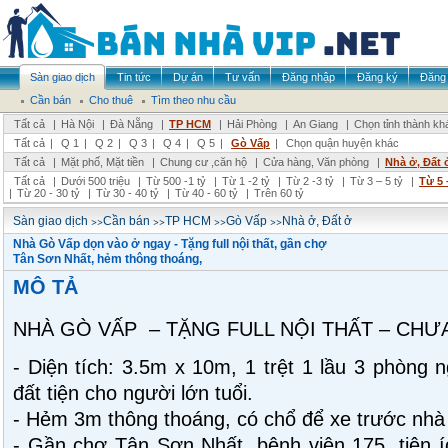
Sàn giao dịch
Tin tức
Dự án
Tư vấn
Đăng nhập
Đăng ký
Đăng 
Cần bán
Cho thuê
Tìm theo nhu cầu
Tất cả
|
Hà Nội
|
Đà Nẵng
|
TP HCM
|
Hải Phòng
|
An Giang
|
Chọn tỉnh thành kh
Tất cả
|
Q 1
|
Q 2
|
Q 3
|
Q 4
|
Q 5
|
Gò Vấp
|
Chọn quận huyện khác
Tất cả
|
Mặt phố, Mặt tiền
|
Chung cư ,căn hộ
|
Cửa hàng, Văn phòng
|
Nhà ở, Đất 
Tất cả
|
Dưới 500 triệu
|
Từ 500 -1 tỷ
|
Từ 1 -2 tỷ
|
Từ 2 -3 tỷ
|
Từ 3 – 5 tỷ
|
Từ 5 
|
Từ 20 - 30 tỷ
|
Từ 30 - 40 tỷ
|
Từ 40 - 60 tỷ
|
Trên 60 tỷ
>>
>>
>>
>>
Sàn giao dịch
Cần bán
TP HCM
Gò Vấp
Nhà ở, Đất ở
Nhà Gò Vấp dọn vào ở ngay - Tặng full nội thất, gần chợ
Tân Sơn Nhất, hẻm thông thoáng,
MÔ TẢ
NHÀ GÒ VẤP – TẶNG FULL NỘI THẤT – CHƯA
- Diện tích: 3.5m x 10m, 1 trệt 1 lầu 3 phòng 
đất tiện cho người lớn tuổi.
- Hẻm 3m thông thoáng, có chổ để xe trước nhà 
- Gần chợ Tân Sơn Nhất, bệnh viện 175, tiện 