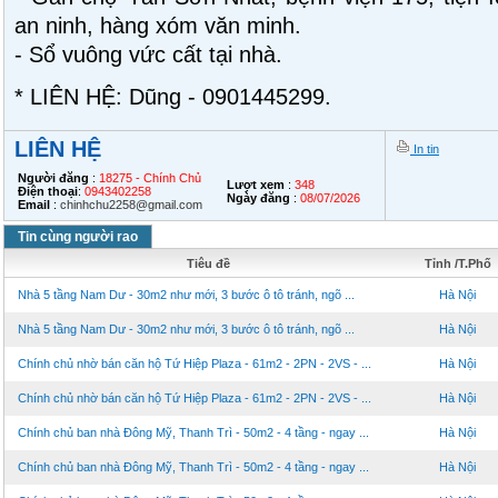
an ninh, hàng xóm văn minh.
- Sổ vuông vức cất tại nhà.
* LIÊN HỆ: Dũng - 0901445299.
LIÊN HỆ
In tin
Người đăng
:
18275 - Chính Chủ
Lượt xem
:
348
Điện thoại
:
0943402258
Ngày đăng
:
08/07/2026
Email
:
chinhchu2258@gmail.com
Tin cùng người rao
Tiêu đề
Tỉnh /T.Phố
Nhà 5 tầng Nam Dư - 30m2 như mới, 3 bước ô tô tránh, ngõ ...
Hà Nội
Nhà 5 tầng Nam Dư - 30m2 như mới, 3 bước ô tô tránh, ngõ ...
Hà Nội
Chính chủ nhờ bán căn hộ Tứ Hiệp Plaza - 61m2 - 2PN - 2VS - ...
Hà Nội
Chính chủ nhờ bán căn hộ Tứ Hiệp Plaza - 61m2 - 2PN - 2VS - ...
Hà Nội
Chính chủ ban nhà Đông Mỹ, Thanh Trì - 50m2 - 4 tầng - ngay ...
Hà Nội
Chính chủ ban nhà Đông Mỹ, Thanh Trì - 50m2 - 4 tầng - ngay ...
Hà Nội