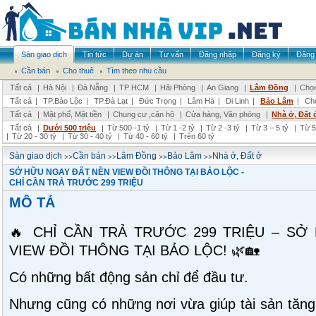
Sàn giao dịch
Tin tức
Dự án
Tư vấn
Đăng nhập
Đăng ký
Đăng 
Cần bán
Cho thuê
Tìm theo nhu cầu
Tất cả
|
Hà Nội
|
Đà Nẵng
|
TP HCM
|
Hải Phòng
|
An Giang
|
Lâm Đồng
|
Chọn
Tất cả
|
TP.Bảo Lộc
|
TP.Đà Lạt
|
Đức Trọng
|
Lâm Hà
|
Di Linh
|
Bảo Lâm
|
Ch
Tất cả
|
Mặt phố, Mặt tiền
|
Chung cư ,căn hộ
|
Cửa hàng, Văn phòng
|
Nhà ở, Đất 
Tất cả
|
Dưới 500 triệu
|
Từ 500 -1 tỷ
|
Từ 1 -2 tỷ
|
Từ 2 -3 tỷ
|
Từ 3 – 5 tỷ
|
Từ 5
|
Từ 20 - 30 tỷ
|
Từ 30 - 40 tỷ
|
Từ 40 - 60 tỷ
|
Trên 60 tỷ
>>
>>
>>
>>
Sàn giao dịch
Cần bán
Lâm Đồng
Bảo Lâm
Nhà ở, Đất ở
SỞ HỮU NGAY ĐẤT NỀN VIEW ĐỒI THÔNG TẠI BẢO LỘC -
CHỈ CẦN TRẢ TRƯỚC 299 TRIỆU
MÔ TẢ
🔥 CHỈ CẦN TRẢ TRƯỚC 299 TRIỆU – SỞ
VIEW ĐỒI THÔNG TẠI BẢO LỘC! 🌿🏡
Có những bất động sản chỉ để đầu tư.
Nhưng cũng có những nơi vừa giúp tài sản tăng 