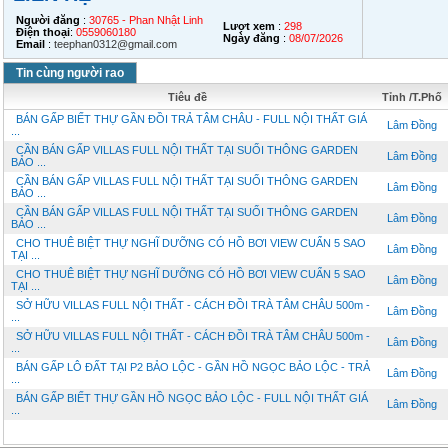
Người đăng
:
30765 - Phan Nhật Linh
Lượt xem
:
298
Điện thoại
:
0559060180
Ngày đăng
:
08/07/2026
Email
:
teephan0312@gmail.com
Tin cùng người rao
Tiêu đề
Tỉnh /T.Phố
BÁN GẤP BIẾT THỰ GẦN ĐỒI TRẢ TÂM CHÂU - FULL NỘI THẤT GIÁ
Lâm Đồng
...
CẦN BÁN GẤP VILLAS FULL NỘI THẤT TẠI SUỐI THÔNG GARDEN
Lâm Đồng
BẢO ...
CẦN BÁN GẤP VILLAS FULL NỘI THẤT TẠI SUỐI THÔNG GARDEN
Lâm Đồng
BẢO ...
CẦN BÁN GẤP VILLAS FULL NỘI THẤT TẠI SUỐI THÔNG GARDEN
Lâm Đồng
BẢO ...
CHO THUÊ BIỆT THỰ NGHĨ DƯỠNG CÓ HỒ BƠI VIEW CUẨN 5 SAO
Lâm Đồng
TẠI ...
CHO THUÊ BIỆT THỰ NGHĨ DƯỠNG CÓ HỒ BƠI VIEW CUẨN 5 SAO
Lâm Đồng
TẠI ...
SỞ HỮU VILLAS FULL NỘI THẤT - CÁCH ĐỒI TRÀ TÂM CHÂU 500m -
Lâm Đồng
...
SỞ HỮU VILLAS FULL NỘI THẤT - CÁCH ĐỒI TRÀ TÂM CHÂU 500m -
Lâm Đồng
...
BÁN GẤP LÔ ĐẤT TẠI P2 BẢO LỘC - GẦN HỒ NGỌC BẢO LỘC - TRẢ
Lâm Đồng
...
BÁN GẤP BIẾT THỰ GẦN HỒ NGỌC BẢO LỘC - FULL NỘI THẤT GIÁ
Lâm Đồng
...