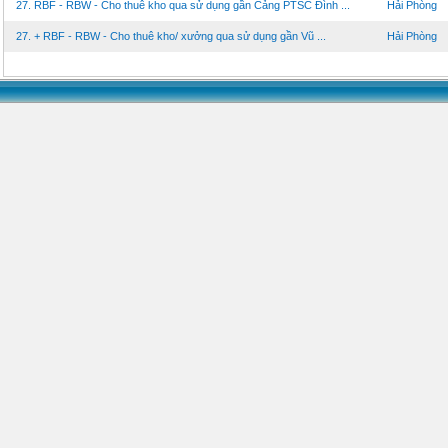
27. RBF - RBW - Cho thuê kho qua sử dụng gần Cảng PTSC Đình ...
Hải Phòng
27. + RBF - RBW - Cho thuê kho/ xưởng qua sử dụng gần Vũ ...
Hải Phòng