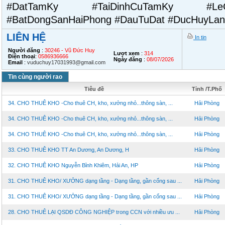
#DatTamKy #TaiDinhCuTamKy #Le
#BatDongSanHaiPhong #DauTuDat #DucHuyLa
LIÊN HỆ
In tin
Người đăng
:
30246 - Vũ Đức Huy
Lượt xem
:
314
Điện thoại
:
0586936666
Ngày đăng
:
08/07/2026
Email
:
vuduchuy17031993@gmail.com
Tin cùng người rao
Tiêu đề
Tỉnh /T.Phố
34. CHO THUÊ KHO -Cho thuê CH, kho, xưởng nhỏ...thông sàn, ...
Hải Phòng
34. CHO THUÊ KHO -Cho thuê CH, kho, xưởng nhỏ...thông sàn, ...
Hải Phòng
34. CHO THUÊ KHO -Cho thuê CH, kho, xưởng nhỏ...thông sàn, ...
Hải Phòng
33. CHO THUÊ KHO TT An Dương, An Dương, H
Hải Phòng
32. CHO THUÊ KHO Nguyễn Bỉnh Khiêm, Hải An, HP
Hải Phòng
31. CHO THUÊ KHO/ XƯỞNG dạng tầng - Dạng tầng, gần cổng sau ...
Hải Phòng
31. CHO THUÊ KHO/ XƯỞNG dạng tầng - Dạng tầng, gần cổng sau ...
Hải Phòng
28. CHO THUÊ LẠI QSDĐ CÔNG NGHIỆP trong CCN với nhiều ưu ...
Hải Phòng