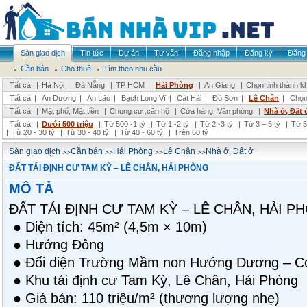
Sàn giao dịch
Tin tức
Dự án
Tư vấn
Đăng nhập
Đăng ký
Đăng 
Cần bán
Cho thuê
Tìm theo nhu cầu
Tất cả
|
Hà Nội
|
Đà Nẵng
|
TP HCM
|
Hải Phòng
|
An Giang
|
Chọn tỉnh thành k
Tất cả
|
An Dương
|
An Lão
|
Bạch Long Vĩ
|
Cát Hải
|
Đồ Sơn
|
Lê Chân
|
Chọn
Tất cả
|
Mặt phố, Mặt tiền
|
Chung cư ,căn hộ
|
Cửa hàng, Văn phòng
|
Nhà ở, Đất 
Tất cả
|
Dưới 500 triệu
|
Từ 500 -1 tỷ
|
Từ 1 -2 tỷ
|
Từ 2 -3 tỷ
|
Từ 3 – 5 tỷ
|
Từ 5
|
Từ 20 - 30 tỷ
|
Từ 30 - 40 tỷ
|
Từ 40 - 60 tỷ
|
Trên 60 tỷ
>>
>>
>>
>>
Sàn giao dịch
Cần bán
Hải Phòng
Lê Chân
Nhà ở, Đất ở
ĐẤT TÁI ĐỊNH CƯ TAM KỲ – LÊ CHÂN, HẢI PHÒNG
MÔ TẢ
ĐẤT TÁI ĐỊNH CƯ TAM KỲ – LÊ CHÂN, HẢI P
● Diện tích: 45m² (4,5m × 10m)
● Hướng Đông
● Đối diện Trường Mầm non Hướng Dương – C
● Khu tái định cư Tam Kỳ, Lê Chân, Hải Phòng
● Giá bán: 110 triệu/m² (thương lượng nhẹ)