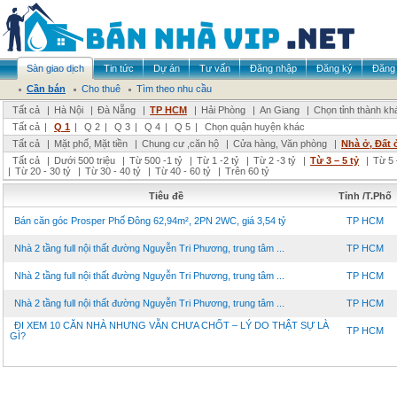
Sàn giao dịch
Tin tức
Dự án
Tư vấn
Đăng nhập
Đăng ký
Đăng 
Cần bán
Cho thuê
Tìm theo nhu cầu
Tất cả
|
Hà Nội
|
Đà Nẵng
|
TP HCM
|
Hải Phòng
|
An Giang
|
Chọn tỉnh thành kh
Tất cả
|
Q 1
|
Q 2
|
Q 3
|
Q 4
|
Q 5
|
Chọn quận huyện khác
Tất cả
|
Mặt phố, Mặt tiền
|
Chung cư ,căn hộ
|
Cửa hàng, Văn phòng
|
Nhà ở, Đất 
Tất cả
|
Dưới 500 triệu
|
Từ 500 -1 tỷ
|
Từ 1 -2 tỷ
|
Từ 2 -3 tỷ
|
Từ 3 – 5 tỷ
|
Từ 5 
|
Từ 20 - 30 tỷ
|
Từ 30 - 40 tỷ
|
Từ 40 - 60 tỷ
|
Trên 60 tỷ
Tiêu đề
Tỉnh /T.Phố
Bán căn góc Prosper Phố Đông 62,94m², 2PN 2WC, giá 3,54 tỷ
TP HCM
Nhà 2 tầng full nội thất đường Nguyễn Tri Phương, trung tâm ...
TP HCM
Nhà 2 tầng full nội thất đường Nguyễn Tri Phương, trung tâm ...
TP HCM
Nhà 2 tầng full nội thất đường Nguyễn Tri Phương, trung tâm ...
TP HCM
ĐI XEM 10 CĂN NHÀ NHƯNG VẪN CHƯA CHỐT – LÝ DO THẬT SỰ LÀ
TP HCM
GÌ?