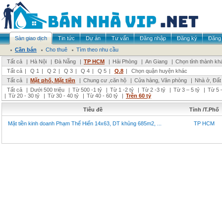
Sàn giao dịch
Tin tức
Dự án
Tư vấn
Đăng nhập
Đăng ký
Đăng 
Cần bán
Cho thuê
Tìm theo nhu cầu
Tất cả
|
Hà Nội
|
Đà Nẵng
|
TP HCM
|
Hải Phòng
|
An Giang
|
Chọn tỉnh thành kh
Tất cả
|
Q 1
|
Q 2
|
Q 3
|
Q 4
|
Q 5
|
Q.8
|
Chọn quận huyện khác
Tất cả
|
Mặt phố, Mặt tiền
|
Chung cư ,căn hộ
|
Cửa hàng, Văn phòng
|
Nhà ở, Đất
Tất cả
|
Dưới 500 triệu
|
Từ 500 -1 tỷ
|
Từ 1 -2 tỷ
|
Từ 2 -3 tỷ
|
Từ 3 – 5 tỷ
|
Từ 5 –
|
Từ 20 - 30 tỷ
|
Từ 30 - 40 tỷ
|
Từ 40 - 60 tỷ
|
Trên 60 tỷ
Tiêu đề
Tỉnh /T.Phố
Mặt tiền kinh doanh Phạm Thế Hiển 14x63, DT khủng 685m2, ...
TP HCM