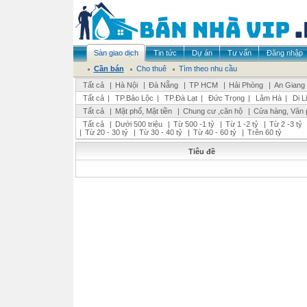
Sàn giao dịch
Tin tức
Dự án
Tư vấn
Đăng nhập
Cần bán
Cho thuê
Tìm theo nhu cầu
Tất cả
|
Hà Nội
|
Đà Nẵng
|
TP HCM
|
Hải Phòng
|
An Giang
Tất cả
|
TP.Bảo Lộc
|
TP.Đà Lạt
|
Đức Trọng
|
Lâm Hà
|
Di L
Tất cả
|
Mặt phố, Mặt tiền
|
Chung cư ,căn hộ
|
Cửa hàng, Văn 
Tất cả
|
Dưới 500 triệu
|
Từ 500 -1 tỷ
|
Từ 1 -2 tỷ
|
Từ 2 -3 tỷ
|
Từ 20 - 30 tỷ
|
Từ 30 - 40 tỷ
|
Từ 40 - 60 tỷ
|
Trên 60 tỷ
Tiêu đề