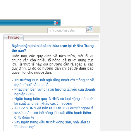
Tin tức
Ngăn chặn phân lô tách thửa trục lợi ở Nha Trang
thế nào?
Hiện nay, các quy định về tách thửa, mở lối đi
chung vẫn còn nhiều lổ hổng, dễ bị lợi dụng trục
lợi. Từ thực tế này, địa phương cần rà soát lại các
quy định, từ đó có hướng dẫn chi tiết để đảm bảo
quyền lợi cho người dân.
Thị trường BĐS bất ngờ tăng nhiệt với thông tin về
dự án “hot” sắp ra mắt
Phát triển bền vững là xu hướng tất yếu của doanh
nghiệp BĐS
Ngân hàng tuần qua: NHNN có loạt động thái mới,
lãi suất tăng trên khắp các thị trường
ACBS: NHNN đã bán ra 21 tỷ USD dự trữ ngoại tệ
từ đầu năm, có thể nâng lãi suất điều hành thêm
0,75 điểm %
Vay ngân hàng đầu tư bất động sản, nhà đầu tư
"ôm bom nợ"