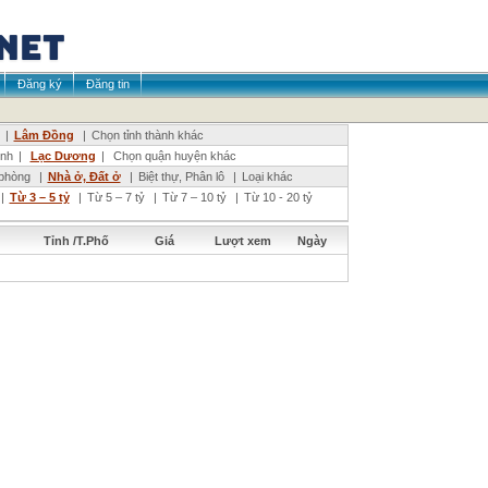
Đăng ký
Đăng tin
|
Lâm Đồng
|
Chọn tỉnh thành khác
inh
|
Lạc Dương
|
Chọn quận huyện khác
phòng
|
Nhà ở, Đất ở
|
Biệt thự, Phân lô
|
Loại khác
|
Từ 3 – 5 tỷ
|
Từ 5 – 7 tỷ
|
Từ 7 – 10 tỷ
|
Từ 10 - 20 tỷ
Tỉnh /T.Phố
Giá
Lượt xem
Ngày