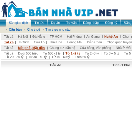
Sàn giao dịch
Tin tức
Dự án
Tư vấn
Đăng nhập
Đăng ký
Đăng 
Cần bán
Cho thuê
Tìm theo nhu cầu
Tất cả
|
Hà Nội
|
Đà Nẵng
|
TP HCM
|
Hải Phòng
|
An Giang
|
Nghệ An
|
Chọn t
Tất cả
|
TP.Vinh
|
Cửa Lò
|
Thái Hòa
|
Hoàng Mai
|
Diễn Châu
|
Chọn quận huyện
Tất cả
|
Mặt phố, Mặt tiền
|
Chung cư ,căn hộ
|
Cửa hàng, Văn phòng
|
Nhà ở, Đất
Tất cả
|
Dưới 500 triệu
|
Từ 500 -1 tỷ
|
Từ 1 -2 tỷ
|
Từ 2 -3 tỷ
|
Từ 3 – 5 tỷ
|
Từ 5 
|
Từ 20 - 30 tỷ
|
Từ 30 - 40 tỷ
|
Từ 40 - 60 tỷ
|
Trên 60 tỷ
Tiêu đề
Tỉnh /T.Phố