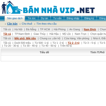
Sàn giao dịch
Tin tức
Dự án
Tư vấn
Đăng nhập
Đăng ký
Đăng 
Cần bán
Cho thuê
Tìm theo nhu cầu
Tất cả
|
Hà Nội
|
Đà Nẵng
|
TP HCM
|
Hải Phòng
|
An Giang
|
Nam Định
|
Chọn 
Tất cả
|
TP.Nam Định
|
Giao Thủy
|
Hải Hậu
|
Mỹ Lộc
|
Nam Trực
|
Chọn quận h
Tất cả
|
Mặt phố, Mặt tiền
|
Chung cư ,căn hộ
|
Cửa hàng, Văn phòng
|
Nhà ở, Đất
Tất cả
|
Dưới 500 triệu
|
Từ 500 -1 tỷ
|
Từ 1 -2 tỷ
|
Từ 2 -3 tỷ
|
Từ 3 – 5 tỷ
|
Từ 5 
|
Từ 20 - 30 tỷ
|
Từ 30 - 40 tỷ
|
Từ 40 - 60 tỷ
|
Trên 60 tỷ
Tiêu đề
Tỉnh /T.Phố