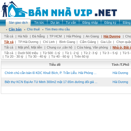
Sàn giao dịch
Tin tức
Dự án
Tư vấn
Đăng nhập
Đăng ký
Đăng 
Cần bán
Cho thuê
Tìm theo nhu cầu
Tất cả
|
Hà Nội
|
Đà Nẵng
|
TP HCM
|
Hải Phòng
|
An Giang
|
Hải Dương
|
Chọ
Tất cả
|
TP.Hải Dương
|
Chí Linh
|
Bình Giang
|
Cẩm Giàng
|
Gia Lộc
|
Chọn quậ
Tất cả
|
Mặt phố, Mặt tiền
|
Chung cư ,căn hộ
|
Cửa hàng, Văn phòng
|
Nhà ở, Đất 
Tất cả
|
Dưới 500 triệu
|
Từ 500 -1 tỷ
|
Từ 1 -2 tỷ
|
Từ 2 -3 tỷ
|
Từ 3 – 5 tỷ
|
Từ 5 –
|
Từ 20 - 30 tỷ
|
Từ 30 - 40 tỷ
|
Từ 40 - 60 tỷ
|
Trên 60 tỷ
Tiêu đề
Tỉnh /T.Phố
Chính chủ cần bán lô KDC Khuê Bích, P. Trần Liễu. Hải Phòng ...
Hải Dương
Biệt thự KCN Đại An Tứ Minh 300m2 mặt 17.65m đường đôi giá ...
Hải Dương