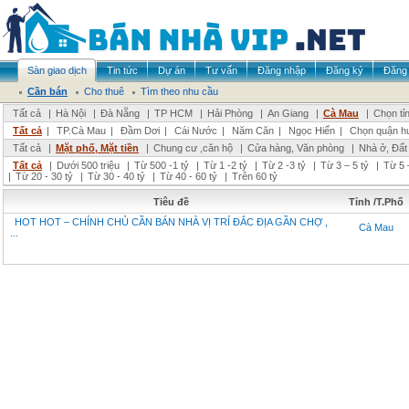
Sàn giao dịch
Tin tức
Dự án
Tư vấn
Đăng nhập
Đăng ký
Đăng 
Cần bán
Cho thuê
Tìm theo nhu cầu
Tất cả
|
Hà Nội
|
Đà Nẵng
|
TP HCM
|
Hải Phòng
|
An Giang
|
Cà Mau
|
Chọn tỉ
Tất cả
|
TP.Cà Mau
|
Đầm Dơi
|
Cái Nước
|
Năm Căn
|
Ngọc Hiển
|
Chọn quận h
Tất cả
|
Mặt phố, Mặt tiền
|
Chung cư ,căn hộ
|
Cửa hàng, Văn phòng
|
Nhà ở, Đất
Tất cả
|
Dưới 500 triệu
|
Từ 500 -1 tỷ
|
Từ 1 -2 tỷ
|
Từ 2 -3 tỷ
|
Từ 3 – 5 tỷ
|
Từ 5 
|
Từ 20 - 30 tỷ
|
Từ 30 - 40 tỷ
|
Từ 40 - 60 tỷ
|
Trên 60 tỷ
Tiêu đề
Tỉnh /T.Phố
HOT HOT – CHÍNH CHỦ CẦN BÁN NHÀ VỊ TRÍ ĐẮC ĐỊA GẦN CHỢ ,
Cà Mau
...