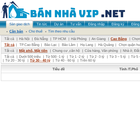
Sàn giao dịch
Tin tức
Dự án
Tư vấn
Đăng nhập
Đăng ký
Đăng 
Cần bán
Cho thuê
Tìm theo nhu cầu
Tất cả
|
Hà Nội
|
Đà Nẵng
|
TP HCM
|
Hải Phòng
|
An Giang
|
Cao Bằng
|
Chọn 
Tất cả
|
TP.Cao Bằng
|
Bảo Lạc
|
Bảo Lâm
|
Hạ Lang
|
Hà Quảng
|
Chọn quận hu
Tất cả
|
Mặt phố, Mặt tiền
|
Chung cư ,căn hộ
|
Cửa hàng, Văn phòng
|
Nhà ở, Đất
Tất cả
|
Dưới 500 triệu
|
Từ 500 -1 tỷ
|
Từ 1 -2 tỷ
|
Từ 2 -3 tỷ
|
Từ 3 – 5 tỷ
|
Từ 5 –
|
Từ 20 - 30 tỷ
|
Từ 30 - 40 tỷ
|
Từ 40 - 60 tỷ
|
Trên 60 tỷ
Tiêu đề
Tỉnh /T.Phố