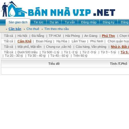
Sàn giao dịch
Tin tức
Dự án
Tư vấn
Đăng nhập
Đăng ký
Đăng 
Cần bán
Cho thuê
Tìm theo nhu cầu
Tất cả
|
Hà Nội
|
Đà Nẵng
|
TP HCM
|
Hải Phòng
|
An Giang
|
Phú Thọ
|
Chọn t
Tất cả
|
Cẩm Khê
|
Đoan Hùng
|
Hạ Hòa
|
Lâm Thao
|
Phù Ninh
|
Chọn quận huy
Tất cả
|
Mặt phố, Mặt tiền
|
Chung cư ,căn hộ
|
Cửa hàng, Văn phòng
|
Nhà ở, Đất 
Tất cả
|
Dưới 500 triệu
|
Từ 500 -1 tỷ
|
Từ 1 -2 tỷ
|
Từ 2 -3 tỷ
|
Từ 3 – 5 tỷ
|
Từ 5 
|
Từ 20 - 30 tỷ
|
Từ 30 - 40 tỷ
|
Từ 40 - 60 tỷ
|
Trên 60 tỷ
Tiêu đề
Tỉnh /T.Phố