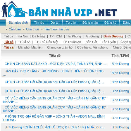
Sàn giao dịch
Tin tức
Dự án
Tư vấn
Đăng nhập
Đăng ký
Đăng 
Cần bán
Cho thuê
Tìm theo nhu cầu
Tất cả
|
Hà Nội
|
Đà Nẵng
|
TP HCM
|
Hải Phòng
|
An Giang
|
Bình Dương
|
Ch
Tất cả
|
TP.Dĩ An
|
TP.Thủ Dầu Một
|
TP.Thuận An
|
Bến Cát
|
Tân Uyên
|
Chọn q
Tất cả
|
Mặt phố, Mặt tiền
|
Chung cư ,căn hộ
|
Cửa hàng, Văn phòng
|
Nhà ở, Đất 
Tiêu đề
Tỉnh /T.Phố
CHÍNH CHỦ BÁN ĐẤT SXKD – ĐỐI DIỆN VSIP 2, TÂN UYÊN, BÌNH ...
Bình Dương
BÁN DÃY TRỌ 2 TẦNG – 48 PHÒNG – DÒNG TIỀN SIÊU ỔN ĐỊNH -
Bình Dương
...
CHÍNH CHỦ Bán Đất Nền Dự Án Khu Dân Cư Đức Phát 3 Quốc Lộ ...
Bình Dương
CHÍNH CHỦ Bán Đất Nền Dự Án Khu Dân Cư Đức Phát 3 Quốc Lộ ...
Bình Dương
CÓ VIỆC RIÊNG CẦN SANG QUÁN CƠM TẤM – BÁNH MÌ GẦN CHỢ
Bình Dương
KHÁNH ...
CÓ VIỆC RIÊNG CẦN SANG QUÁN CƠM TẤM – BÁNH MÌ GẦN CHỢ
Bình Dương
KHÁNH ...
PHÒNG TRỌ GIÁ RẺ GẦN VSIP – SÓNG THẦN – AEON MALL BÌNH
Bình Dương
DƯƠNG
Bình Dương ! CHÍNH CHỦ BÁN TỔ HỢP, DT : 3027 m2 ( NHÀ 5m x ...
Bình Dương