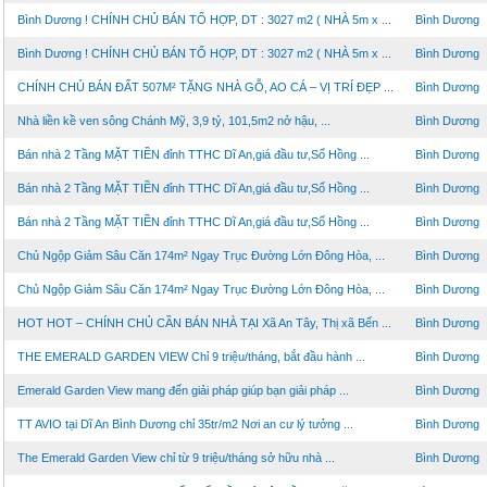
Bình Dương ! CHÍNH CHỦ BÁN TỔ HỢP, DT : 3027 m2 ( NHÀ 5m x ...
Bình Dương
Bình Dương ! CHÍNH CHỦ BÁN TỔ HỢP, DT : 3027 m2 ( NHÀ 5m x ...
Bình Dương
CHÍNH CHỦ BÁN ĐẤT 507M² TẶNG NHÀ GỖ, AO CÁ – VỊ TRÍ ĐẸP ...
Bình Dương
Nhà liền kề ven sông Chánh Mỹ, 3,9 tỷ, 101,5m2 nở hậu, ...
Bình Dương
Bán nhà 2 Tầng MẶT TIỀN đỉnh TTHC Dĩ An,giá đầu tư,Sổ Hồng ...
Bình Dương
Bán nhà 2 Tầng MẶT TIỀN đỉnh TTHC Dĩ An,giá đầu tư,Sổ Hồng ...
Bình Dương
Bán nhà 2 Tầng MẶT TIỀN đỉnh TTHC Dĩ An,giá đầu tư,Sổ Hồng ...
Bình Dương
Chủ Ngộp Giảm Sâu Căn 174m² Ngay Trục Đường Lớn Đông Hòa, ...
Bình Dương
Chủ Ngộp Giảm Sâu Căn 174m² Ngay Trục Đường Lớn Đông Hòa, ...
Bình Dương
HOT HOT – CHÍNH CHỦ CẦN BÁN NHÀ TẠI Xã An Tây, Thị xã Bến ...
Bình Dương
THE EMERALD GARDEN VIEW Chỉ 9 triệu/tháng, bắt đầu hành ...
Bình Dương
Emerald Garden View mang đến giải pháp giúp bạn giải pháp ...
Bình Dương
TT AVIO tại Dĩ An Bình Dương chỉ 35tr/m2 Nơi an cư lý tưởng ...
Bình Dương
The Emerald Garden View chỉ từ 9 triệu/tháng sở hữu nhà ...
Bình Dương