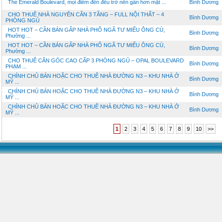
The Emerald Boulevard, mọi điểm đến đều trở nên gần hơn mặt ...
Bình Dương
CHO THUÊ NHÀ NGUYÊN CĂN 3 TẦNG – FULL NỘI THẤT – 4
Bình Dương
PHÒNG NGỦ
HOT HOT – CẦN BÁN GẤP NHÀ PHỐ NGÃ TƯ MIẾU ÔNG CÙ,
Bình Dương
Phường ...
HOT HOT – CẦN BÁN GẤP NHÀ PHỐ NGÃ TƯ MIẾU ÔNG CÙ,
Bình Dương
Phường ...
CHO THUÊ CĂN GÓC CAO CẤP 3 PHÒNG NGỦ – OPAL BOULEVARD
Bình Dương
PHẠM ...
CHÍNH CHỦ BÁN HOẶC CHO THUÊ NHÀ ĐƯỜNG N3 – KHU NHÀ Ở
Bình Dương
MỸ ...
CHÍNH CHỦ BÁN HOẶC CHO THUÊ NHÀ ĐƯỜNG N3 – KHU NHÀ Ở
Bình Dương
MỸ ...
CHÍNH CHỦ BÁN HOẶC CHO THUÊ NHÀ ĐƯỜNG N3 – KHU NHÀ Ở
Bình Dương
MỸ ...
1
2
3
4
5
6
7
8
9
10
>>