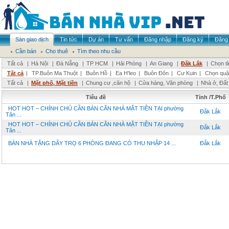
Sàn giao dịch
Tin tức
Dự án
Tư vấn
Đăng nhập
Đăng ký
Đăng 
Cần bán
Cho thuê
Tìm theo nhu cầu
Tất cả
|
Hà Nội
|
Đà Nẵng
|
TP HCM
|
Hải Phòng
|
An Giang
|
Đắk Lắk
|
Chọn t
Tất cả
|
TP.Buôn Ma Thuột
|
Buôn Hồ
|
Ea H'leo
|
Buôn Đôn
|
Cư Kuin
|
Chọn quậ
Tất cả
|
Mặt phố, Mặt tiền
|
Chung cư ,căn hộ
|
Cửa hàng, Văn phòng
|
Nhà ở, Đất
Tiêu đề
Tỉnh /T.Phố
HOT HOT – CHÍNH CHỦ CẦN BÁN CĂN NHÀ MẶT TIỀN TẠI phường
Đắk Lắk
Tân ...
HOT HOT – CHÍNH CHỦ CẦN BÁN CĂN NHÀ MẶT TIỀN TẠI phường
Đắk Lắk
Tân ...
BÁN NHÀ TẶNG DÃY TRỌ 6 PHÒNG ĐANG CÓ THU NHẬP 14 ...
Đắk Lắk