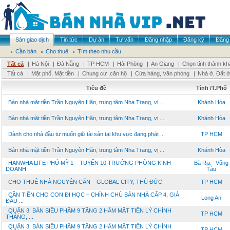
Sàn giao dịch
Tin tức
Dự án
Tư vấn
Đăng nhập
Đăng ký
Đăng 
Cần bán
Cho thuê
Tìm theo nhu cầu
Tất cả
|
Hà Nội
|
Đà Nẵng
|
TP HCM
|
Hải Phòng
|
An Giang
|
Chọn tỉnh thành kh
Tất cả
|
Mặt phố, Mặt tiền
|
Chung cư ,căn hộ
|
Cửa hàng, Văn phòng
|
Nhà ở, Đất ở
Tiêu đề
Tỉnh /T.Phố
Bán nhà mặt tiền Trần Nguyên Hãn, trung tâm Nha Trang, vị ...
Khánh Hòa
Bán nhà mặt tiền Trần Nguyên Hãn, trung tâm Nha Trang, vị ...
Khánh Hòa
Dành cho nhà đầu tư muốn giữ tài sản tại khu vực đang phát ...
TP HCM
Bán nhà mặt tiền Trần Nguyên Hãn, trung tâm Nha Trang, vị ...
Khánh Hòa
HANWHA LIFE PHÚ MỸ 1 – TUYỂN 10 TRƯỞNG PHÒNG KINH
Bà Rịa - Vũng
DOANH
Tàu
CHO THUÊ NHÀ NGUYÊN CĂN – GLOBAL CITY, THỦ ĐỨC
TP HCM
CẦN TIỀN CHO CON ĐI HỌC – CHÍNH CHỦ BÁN NHÀ CẤP 4, GIÁ
Long An
ĐẦU ...
QUẬN 3: BÁN SIÊU PHẨM 9 TẦNG 2 HẦM MẶT TIỀN LÝ CHÍNH
TP HCM
THẮNG, ...
QUẬN 3: BÁN SIÊU PHẨM 9 TẦNG 2 HẦM MẶT TIỀN LÝ CHÍNH
TP HCM