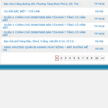
Bán nhà 3 tầng đường 160, Phường Tăng Nhơn Phú A, Q9, Thủ ...
TP HCM
ƯU ĐÃI ĐẶC BIỆT – CHỈ 149K
Hà Nội
QUẬN 3: CHÍNH CHỦ 0938676685 BÁN TÒA NHÀ 7 TẦNG CÓ HẦM
TP HCM
MẶT ...
QUẬN 3: CHÍNH CHỦ 0938676685 BÁN TÒA NHÀ 7 TẦNG CÓ HẦM
TP HCM
MẶT ...
QUẬN 3: CHÍNH CHỦ 0938676685 BÁN TÒA NHÀ 7 TẦNG CÓ HẦM
TP HCM
MẶT ...
Bán nhà phố Hàng Đậu, 55m2, 6 tầng, mặt tiền 8.1m, 22.5 tỉ, ...
Hà Nội
SANG NHƯỢNG QUÁN BI-A ĐANG HOẠT ĐỘNG – MẶT ĐƯỜNG MỄ
Hà Nội
TRÌ ...
1
2
3
4
5
6
7
8
9
10
>>