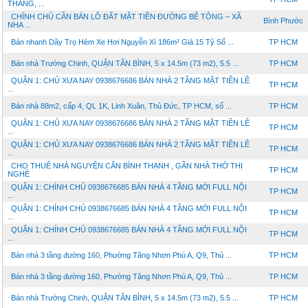
THẮNG, ...
CHÍNH CHỦ CẦN BÁN LÔ ĐẤT MẶT TIỀN ĐƯỜNG BÊ TÔNG – XÃ
Bình Phước
NHA ...
Bán nhanh Dãy Trọ Hẻm Xe Hơi Nguyễn Xí 186m² Giá 15 Tỷ Sổ ...
TP HCM
Bán nhà Trường Chinh, QUẬN TÂN BÌNH, 5 x 14.5m (73 m2), 5.5 ...
TP HCM
QUẬN 1: CHỦ XƯA NAY 0938676686 BÁN NHÀ 2 TẦNG MẶT TIỀN LÊ
TP HCM
...
Bán nhà 88m2, cấp 4, QL 1K, Linh Xuân, Thủ Đức, TP HCM, sổ ...
TP HCM
QUẬN 1: CHỦ XƯA NAY 0938676686 BÁN NHÀ 2 TẦNG MẶT TIỀN LÊ
TP HCM
...
QUẬN 1: CHỦ XƯA NAY 0938676686 BÁN NHÀ 2 TẦNG MẶT TIỀN LÊ
TP HCM
...
CHO THUÊ NHÀ NGUYÊN CĂN BÌNH THẠNH , GẦN NHÀ THỜ THỊ
TP HCM
NGHÈ
QUẬN 1: CHÍNH CHỦ 0938676685 BÁN NHÀ 4 TẦNG MỚI FULL NỘI
TP HCM
...
QUẬN 1: CHÍNH CHỦ 0938676685 BÁN NHÀ 4 TẦNG MỚI FULL NỘI
TP HCM
...
QUẬN 1: CHÍNH CHỦ 0938676685 BÁN NHÀ 4 TẦNG MỚI FULL NỘI
TP HCM
...
Bán nhà 3 tầng đường 160, Phường Tăng Nhơn Phú A, Q9, Thủ ...
TP HCM
Bán nhà 3 tầng đường 160, Phường Tăng Nhơn Phú A, Q9, Thủ ...
TP HCM
Bán nhà Trường Chinh, QUẬN TÂN BÌNH, 5 x 14.5m (73 m2), 5.5 ...
TP HCM