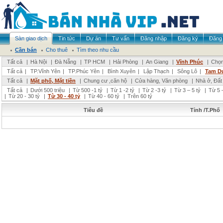
Sàn giao dịch
Tin tức
Dự án
Tư vấn
Đăng nhập
Đăng ký
Đăng 
Cần bán
Cho thuê
Tìm theo nhu cầu
Tất cả
|
Hà Nội
|
Đà Nẵng
|
TP HCM
|
Hải Phòng
|
An Giang
|
Vĩnh Phúc
|
Chọn
Tất cả
|
TP.Vĩnh Yên
|
TP.Phúc Yên
|
Bình Xuyên
|
Lập Thạch
|
Sông Lô
|
Tam D
Tất cả
|
Mặt phố, Mặt tiền
|
Chung cư ,căn hộ
|
Cửa hàng, Văn phòng
|
Nhà ở, Đất
Tất cả
|
Dưới 500 triệu
|
Từ 500 -1 tỷ
|
Từ 1 -2 tỷ
|
Từ 2 -3 tỷ
|
Từ 3 – 5 tỷ
|
Từ 5 –
|
Từ 20 - 30 tỷ
|
Từ 30 - 40 tỷ
|
Từ 40 - 60 tỷ
|
Trên 60 tỷ
Tiêu đề
Tỉnh /T.Phố