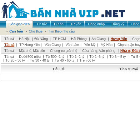
Sàn giao dịch
Tin tức
Dự án
Tư vấn
Đăng nhập
Đăng ký
Đăng 
Cần bán
Cho thuê
Tìm theo nhu cầu
Tất cả
|
Hà Nội
|
Đà Nẵng
|
TP HCM
|
Hải Phòng
|
An Giang
|
Hưng Yên
|
Chọn
Tất cả
|
TP.Hưng Yên
|
Văn Giang
|
Văn Lâm
|
Yên Mỹ
|
Mỹ Hào
|
Chọn quận hu
Tất cả
|
Mặt phố, Mặt tiền
|
Chung cư ,căn hộ
|
Cửa hàng, Văn phòng
|
Nhà ở, Đất 
Tất cả
|
Dưới 500 triệu
|
Từ 500 -1 tỷ
|
Từ 1 -2 tỷ
|
Từ 2 -3 tỷ
|
Từ 3 – 5 tỷ
|
Từ 5 –
|
Từ 20 - 30 tỷ
|
Từ 30 - 40 tỷ
|
Từ 40 - 60 tỷ
|
Trên 60 tỷ
Tiêu đề
Tỉnh /T.Phố