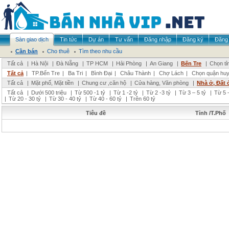
Sàn giao dịch
Tin tức
Dự án
Tư vấn
Đăng nhập
Đăng ký
Đăng 
Cần bán
Cho thuê
Tìm theo nhu cầu
Tất cả
|
Hà Nội
|
Đà Nẵng
|
TP HCM
|
Hải Phòng
|
An Giang
|
Bến Tre
|
Chọn tỉ
Tất cả
|
TP.Bến Tre
|
Ba Tri
|
Bình Đại
|
Châu Thành
|
Chợ Lách
|
Chọn quận hu
Tất cả
|
Mặt phố, Mặt tiền
|
Chung cư ,căn hộ
|
Cửa hàng, Văn phòng
|
Nhà ở, Đất 
Tất cả
|
Dưới 500 triệu
|
Từ 500 -1 tỷ
|
Từ 1 -2 tỷ
|
Từ 2 -3 tỷ
|
Từ 3 – 5 tỷ
|
Từ 5 –
|
Từ 20 - 30 tỷ
|
Từ 30 - 40 tỷ
|
Từ 40 - 60 tỷ
|
Trên 60 tỷ
Tiêu đề
Tỉnh /T.Phố