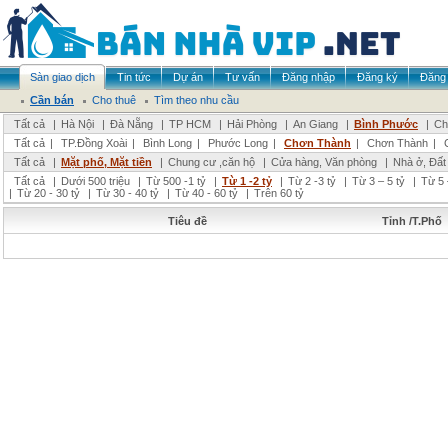
Sàn giao dịch
Tin tức
Dự án
Tư vấn
Đăng nhập
Đăng ký
Đăng 
Cần bán
Cho thuê
Tìm theo nhu cầu
Tất cả
|
Hà Nội
|
Đà Nẵng
|
TP HCM
|
Hải Phòng
|
An Giang
|
Bình Phước
|
Ch
Tất cả
|
TP.Đồng Xoài
|
Bình Long
|
Phước Long
|
Chơn Thành
|
Chơn Thành
|
Tất cả
|
Mặt phố, Mặt tiền
|
Chung cư ,căn hộ
|
Cửa hàng, Văn phòng
|
Nhà ở, Đất
Tất cả
|
Dưới 500 triệu
|
Từ 500 -1 tỷ
|
Từ 1 -2 tỷ
|
Từ 2 -3 tỷ
|
Từ 3 – 5 tỷ
|
Từ 5 
|
Từ 20 - 30 tỷ
|
Từ 30 - 40 tỷ
|
Từ 40 - 60 tỷ
|
Trên 60 tỷ
Tiêu đề
Tỉnh /T.Phố