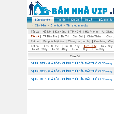
Sàn giao dịch
Tin tức
Dự án
Tư vấn
Đăng nhập
Cần bán
Cho thuê
Tìm theo nhu cầu
Tất cả
|
Hà Nội
|
Đà Nẵng
|
TP HCM
|
Hải Phòng
|
An Giang
Tất cả
|
TP.Bến Tre
|
Ba Tri
|
Bình Đại
|
Châu Thành
|
Chợ L
Tất cả
|
Mặt phố, Mặt tiền
|
Chung cư ,căn hộ
|
Cửa hàng, Văn 
Tất cả
|
Dưới 500 triệu
|
Từ 500 -1 tỷ
|
Từ 1 -2 tỷ
|
Từ 2 -3 tỷ
|
Từ 20 - 30 tỷ
|
Từ 30 - 40 tỷ
|
Từ 40 - 60 tỷ
|
Trên 60 tỷ
Tiêu đề
VỊ TRÍ ĐẸP - GIÁ TỐT - CHÍNH CHỦ BÁN ĐẤT THỔ CƯ Đường ..
VỊ TRÍ ĐẸP - GIÁ TỐT - CHÍNH CHỦ BÁN ĐẤT THỔ CƯ Đường ..
VỊ TRÍ ĐẸP - GIÁ TỐT - CHÍNH CHỦ BÁN ĐẤT THỔ CƯ Đường ..