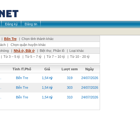
Đăng ký
Đăng tin
|
Bến Tre
|
Chọn tỉnh thành khác
ách
|
Chọn quận huyện khác
phòng
|
Nhà ở, Đất ở
|
Biệt thự, Phân lô
|
Loại khác
|
Từ 3 – 5 tỷ
|
Từ 5 – 7 tỷ
|
Từ 7 – 10 tỷ
|
Từ 10 - 20 tỷ
Tỉnh /T.Phố
Giá
Lượt xem
Ngày
.
Bến Tre
1,54
tỷ
319
24/07/2026
.
Bến Tre
1,54
tỷ
303
24/07/2026
.
Bến Tre
1,54
tỷ
310
24/07/2026