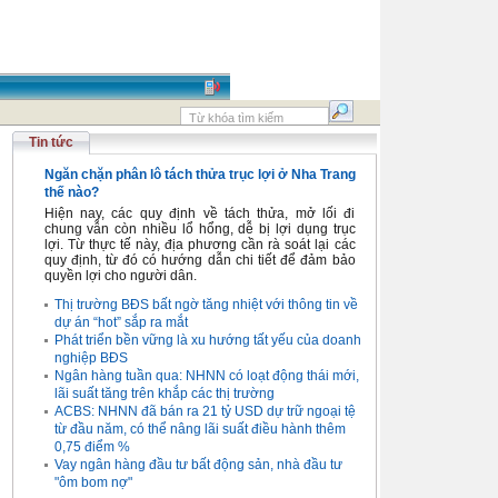
Tin tức
Ngăn chặn phân lô tách thửa trục lợi ở Nha Trang
thế nào?
Hiện nay, các quy định về tách thửa, mở lối đi
chung vẫn còn nhiều lổ hổng, dễ bị lợi dụng trục
lợi. Từ thực tế này, địa phương cần rà soát lại các
quy định, từ đó có hướng dẫn chi tiết để đảm bảo
quyền lợi cho người dân.
Thị trường BĐS bất ngờ tăng nhiệt với thông tin về
dự án “hot” sắp ra mắt
Phát triển bền vững là xu hướng tất yếu của doanh
nghiệp BĐS
Ngân hàng tuần qua: NHNN có loạt động thái mới,
lãi suất tăng trên khắp các thị trường
ACBS: NHNN đã bán ra 21 tỷ USD dự trữ ngoại tệ
từ đầu năm, có thể nâng lãi suất điều hành thêm
0,75 điểm %
Vay ngân hàng đầu tư bất động sản, nhà đầu tư
"ôm bom nợ"