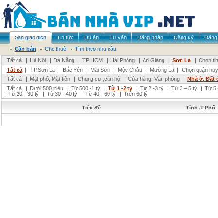
Sàn giao dịch
Tin tức
Dự án
Tư vấn
Đăng nhập
Đăng ký
Đăng 
Cần bán
Cho thuê
Tìm theo nhu cầu
Tất cả
|
Hà Nội
|
Đà Nẵng
|
TP HCM
|
Hải Phòng
|
An Giang
|
Sơn La
|
Chọn tỉ
Tất cả
|
TP.Sơn La
|
Bắc Yên
|
Mai Sơn
|
Mộc Châu
|
Mường La
|
Chọn quận huy
Tất cả
|
Mặt phố, Mặt tiền
|
Chung cư ,căn hộ
|
Cửa hàng, Văn phòng
|
Nhà ở, Đất 
Tất cả
|
Dưới 500 triệu
|
Từ 500 -1 tỷ
|
Từ 1 -2 tỷ
|
Từ 2 -3 tỷ
|
Từ 3 – 5 tỷ
|
Từ 5 
|
Từ 20 - 30 tỷ
|
Từ 30 - 40 tỷ
|
Từ 40 - 60 tỷ
|
Trên 60 tỷ
Tiêu đề
Tỉnh /T.Phố