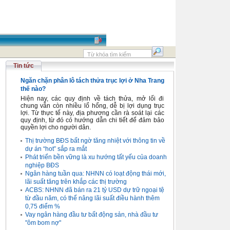
Tin tức
Ngăn chặn phân lô tách thửa trục lợi ở Nha Trang
thế nào?
Hiện nay, các quy định về tách thửa, mở lối đi
chung vẫn còn nhiều lổ hổng, dễ bị lợi dụng trục
lợi. Từ thực tế này, địa phương cần rà soát lại các
quy định, từ đó có hướng dẫn chi tiết để đảm bảo
quyền lợi cho người dân.
Thị trường BĐS bất ngờ tăng nhiệt với thông tin về
dự án “hot” sắp ra mắt
Phát triển bền vững là xu hướng tất yếu của doanh
nghiệp BĐS
Ngân hàng tuần qua: NHNN có loạt động thái mới,
lãi suất tăng trên khắp các thị trường
ACBS: NHNN đã bán ra 21 tỷ USD dự trữ ngoại tệ
từ đầu năm, có thể nâng lãi suất điều hành thêm
0,75 điểm %
Vay ngân hàng đầu tư bất động sản, nhà đầu tư
"ôm bom nợ"