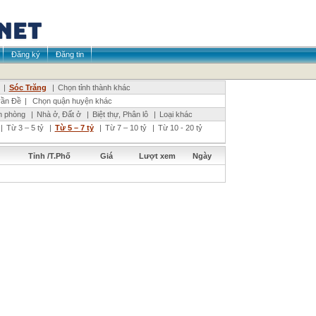
Đăng ký
Đăng tin
|
Sóc Trăng
|
Chọn tỉnh thành khác
rần Đề
|
Chọn quận huyện khác
n phòng
|
Nhà ở, Đất ở
|
Biệt thự, Phân lô
|
Loại khác
|
Từ 3 – 5 tỷ
|
Từ 5 – 7 tỷ
|
Từ 7 – 10 tỷ
|
Từ 10 - 20 tỷ
Tỉnh /T.Phố
Giá
Lượt xem
Ngày