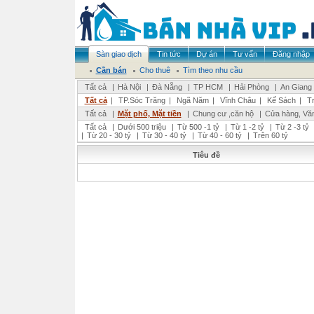
Sàn giao dịch
Tin tức
Dự án
Tư vấn
Đăng nhập
Cần bán
Cho thuê
Tìm theo nhu cầu
Tất cả
|
Hà Nội
|
Đà Nẵng
|
TP HCM
|
Hải Phòng
|
An Giang
Tất cả
|
TP.Sóc Trăng
|
Ngã Năm
|
Vĩnh Châu
|
Kế Sách
|
T
Tất cả
|
Mặt phố, Mặt tiền
|
Chung cư ,căn hộ
|
Cửa hàng, Vă
Tất cả
|
Dưới 500 triệu
|
Từ 500 -1 tỷ
|
Từ 1 -2 tỷ
|
Từ 2 -3 tỷ
|
Từ 20 - 30 tỷ
|
Từ 30 - 40 tỷ
|
Từ 40 - 60 tỷ
|
Trên 60 tỷ
Tiêu đề