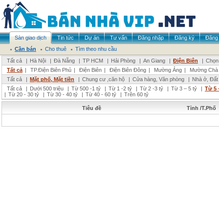
Sàn giao dịch
Tin tức
Dự án
Tư vấn
Đăng nhập
Đăng ký
Đăng 
Cần bán
Cho thuê
Tìm theo nhu cầu
Tất cả
|
Hà Nội
|
Đà Nẵng
|
TP HCM
|
Hải Phòng
|
An Giang
|
Điện Biên
|
Chọn 
Tất cả
|
TP.Điện Biên Phủ
|
Điện Biên
|
Điện Biên Đông
|
Mường Ảng
|
Mường Chà
Tất cả
|
Mặt phố, Mặt tiền
|
Chung cư ,căn hộ
|
Cửa hàng, Văn phòng
|
Nhà ở, Đất
Tất cả
|
Dưới 500 triệu
|
Từ 500 -1 tỷ
|
Từ 1 -2 tỷ
|
Từ 2 -3 tỷ
|
Từ 3 – 5 tỷ
|
Từ 5 
|
Từ 20 - 30 tỷ
|
Từ 30 - 40 tỷ
|
Từ 40 - 60 tỷ
|
Trên 60 tỷ
Tiêu đề
Tỉnh /T.Phố