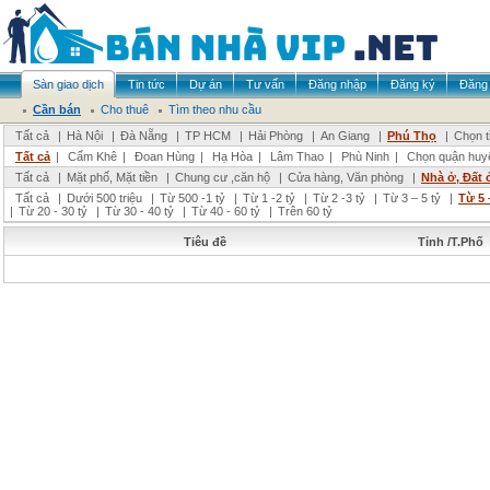
Sàn giao dịch
Tin tức
Dự án
Tư vấn
Đăng nhập
Đăng ký
Đăng 
Cần bán
Cho thuê
Tìm theo nhu cầu
Tất cả
|
Hà Nội
|
Đà Nẵng
|
TP HCM
|
Hải Phòng
|
An Giang
|
Phú Thọ
|
Chọn t
Tất cả
|
Cẩm Khê
|
Đoan Hùng
|
Hạ Hòa
|
Lâm Thao
|
Phù Ninh
|
Chọn quận huy
Tất cả
|
Mặt phố, Mặt tiền
|
Chung cư ,căn hộ
|
Cửa hàng, Văn phòng
|
Nhà ở, Đất 
Tất cả
|
Dưới 500 triệu
|
Từ 500 -1 tỷ
|
Từ 1 -2 tỷ
|
Từ 2 -3 tỷ
|
Từ 3 – 5 tỷ
|
Từ 5 
|
Từ 20 - 30 tỷ
|
Từ 30 - 40 tỷ
|
Từ 40 - 60 tỷ
|
Trên 60 tỷ
Tiêu đề
Tỉnh /T.Phố