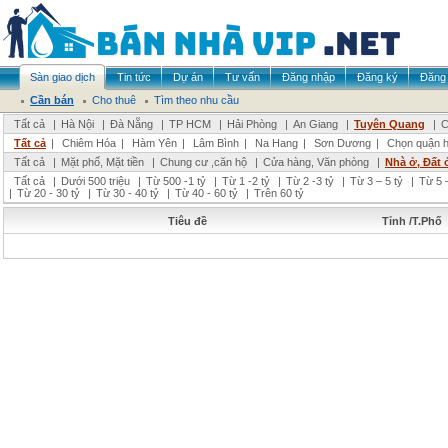
Sàn giao dịch
Tin tức
Dự án
Tư vấn
Đăng nhập
Đăng ký
Đăng 
Cần bán
Cho thuê
Tìm theo nhu cầu
Tất cả
|
Hà Nội
|
Đà Nẵng
|
TP HCM
|
Hải Phòng
|
An Giang
|
Tuyên Quang
|
C
Tất cả
|
Chiêm Hóa
|
Hàm Yên
|
Lâm Bình
|
Na Hang
|
Sơn Dương
|
Chọn quận 
Tất cả
|
Mặt phố, Mặt tiền
|
Chung cư ,căn hộ
|
Cửa hàng, Văn phòng
|
Nhà ở, Đất 
Tất cả
|
Dưới 500 triệu
|
Từ 500 -1 tỷ
|
Từ 1 -2 tỷ
|
Từ 2 -3 tỷ
|
Từ 3 – 5 tỷ
|
Từ 5 –
|
Từ 20 - 30 tỷ
|
Từ 30 - 40 tỷ
|
Từ 40 - 60 tỷ
|
Trên 60 tỷ
Tiêu đề
Tỉnh /T.Phố