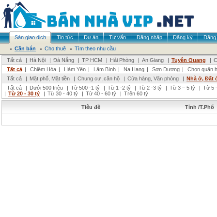
Sàn giao dịch
Tin tức
Dự án
Tư vấn
Đăng nhập
Đăng ký
Đăng 
Cần bán
Cho thuê
Tìm theo nhu cầu
Tất cả
|
Hà Nội
|
Đà Nẵng
|
TP HCM
|
Hải Phòng
|
An Giang
|
Tuyên Quang
|
C
Tất cả
|
Chiêm Hóa
|
Hàm Yên
|
Lâm Bình
|
Na Hang
|
Sơn Dương
|
Chọn quận 
Tất cả
|
Mặt phố, Mặt tiền
|
Chung cư ,căn hộ
|
Cửa hàng, Văn phòng
|
Nhà ở, Đất 
Tất cả
|
Dưới 500 triệu
|
Từ 500 -1 tỷ
|
Từ 1 -2 tỷ
|
Từ 2 -3 tỷ
|
Từ 3 – 5 tỷ
|
Từ 5 –
|
Từ 20 - 30 tỷ
|
Từ 30 - 40 tỷ
|
Từ 40 - 60 tỷ
|
Trên 60 tỷ
Tiêu đề
Tỉnh /T.Phố