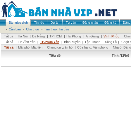
Sàn giao dịch
Tin tức
Dự án
Tư vấn
Đăng nhập
Đăng ký
Đăng 
Cần bán
Cho thuê
Tìm theo nhu cầu
Tất cả
|
Hà Nội
|
Đà Nẵng
|
TP HCM
|
Hải Phòng
|
An Giang
|
Vĩnh Phúc
|
Chọn
Tất cả
|
TP.Vĩnh Yên
|
TP.Phúc Yên
|
Bình Xuyên
|
Lập Thạch
|
Sông Lô
|
Chọn 
Tất cả
|
Mặt phố, Mặt tiền
|
Chung cư ,căn hộ
|
Cửa hàng, Văn phòng
|
Nhà ở, Đất 
Tiêu đề
Tỉnh /T.Phố