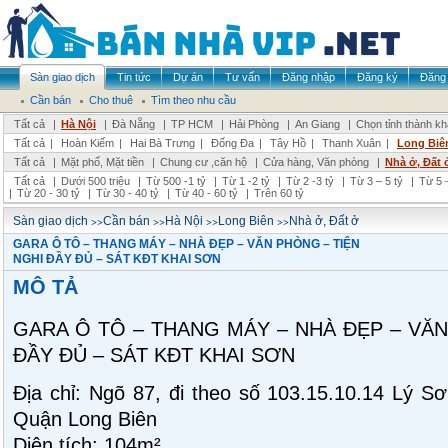
Sàn giao dịch
Tin tức
Dự án
Tư vấn
Đăng nhập
Đăng ký
Đăng 
Cần bán
Cho thuê
Tìm theo nhu cầu
Tất cả
|
Hà Nội
|
Đà Nẵng
|
TP HCM
|
Hải Phòng
|
An Giang
|
Chọn tỉnh thành k
Tất cả
|
Hoàn Kiếm
|
Hai Bà Trưng
|
Đống Đa
|
Tây Hồ
|
Thanh Xuân
|
Long Biê
Tất cả
|
Mặt phố, Mặt tiền
|
Chung cư ,căn hộ
|
Cửa hàng, Văn phòng
|
Nhà ở, Đất 
Tất cả
|
Dưới 500 triệu
|
Từ 500 -1 tỷ
|
Từ 1 -2 tỷ
|
Từ 2 -3 tỷ
|
Từ 3 – 5 tỷ
|
Từ 5 –
|
Từ 20 - 30 tỷ
|
Từ 30 - 40 tỷ
|
Từ 40 - 60 tỷ
|
Trên 60 tỷ
>>
>>
>>
>>
Sàn giao dịch
Cần bán
Hà Nội
Long Biên
Nhà ở, Đất ở
GARA Ô TÔ – THANG MÁY – NHÀ ĐẸP – VĂN PHÒNG – TIỆN
NGHI ĐẦY ĐỦ – SÁT KĐT KHAI SƠN
MÔ TẢ
GARA Ô TÔ – THANG MÁY – NHÀ ĐẸP – VĂN
ĐẦY ĐỦ – SÁT KĐT KHAI SƠN
Địa chỉ: Ngõ 87, đi theo số 103.15.10.14 Lý 
Quận Long Biên
Diện tích: 104m²