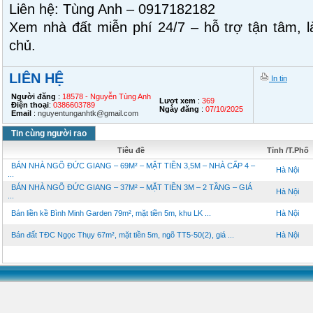
Liên hệ: Tùng Anh – 0917182182
Xem nhà đất miễn phí 24/7 – hỗ trợ tận tâm, là
chủ.
LIÊN HỆ
In tin
Người đăng
:
18578 - Nguyễn Tùng Anh
Lượt xem
:
369
Điện thoại
:
0386603789
Ngày đăng
:
07/10/2025
Email
:
nguyentunganhtk@gmail.com
Tin cùng người rao
Tiêu đề
Tỉnh /T.Phố
BÁN NHÀ NGÕ ĐỨC GIANG – 69M² – MẶT TIỀN 3,5M – NHÀ CẤP 4 –
Hà Nội
...
BÁN NHÀ NGÕ ĐỨC GIANG – 37M² – MẶT TIỀN 3M – 2 TẦNG – GIÁ
Hà Nội
...
Bán liền kề Bình Minh Garden 79m², mặt tiền 5m, khu LK ...
Hà Nội
Bán đất TĐC Ngọc Thụy 67m², mặt tiền 5m, ngõ TT5-50(2), giá ...
Hà Nội