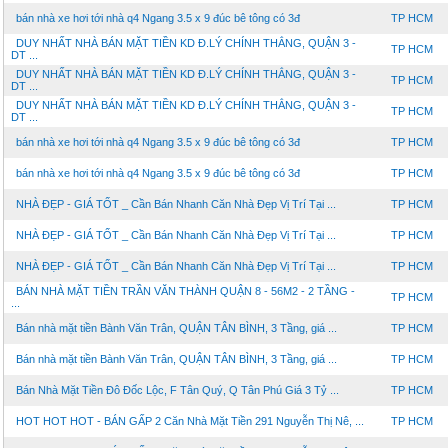
bán nhà xe hơi tới nhà q4 Ngang 3.5 x 9 đúc bê tông có 3đ
TP HCM
DUY NHẤT NHÀ BÁN MẶT TIỀN KD Đ.LÝ CHÍNH THẲNG, QUẬN 3 -
TP HCM
DT ...
DUY NHẤT NHÀ BÁN MẶT TIỀN KD Đ.LÝ CHÍNH THẲNG, QUẬN 3 -
TP HCM
DT ...
DUY NHẤT NHÀ BÁN MẶT TIỀN KD Đ.LÝ CHÍNH THẲNG, QUẬN 3 -
TP HCM
DT ...
bán nhà xe hơi tới nhà q4 Ngang 3.5 x 9 đúc bê tông có 3đ
TP HCM
bán nhà xe hơi tới nhà q4 Ngang 3.5 x 9 đúc bê tông có 3đ
TP HCM
NHÀ ĐẸP - GIÁ TỐT _ Cần Bán Nhanh Căn Nhà Đẹp Vị Trí Tại ...
TP HCM
NHÀ ĐẸP - GIÁ TỐT _ Cần Bán Nhanh Căn Nhà Đẹp Vị Trí Tại ...
TP HCM
NHÀ ĐẸP - GIÁ TỐT _ Cần Bán Nhanh Căn Nhà Đẹp Vị Trí Tại ...
TP HCM
BÁN NHÀ MẶT TIỀN TRẦN VĂN THÀNH QUẬN 8 - 56M2 - 2 TẦNG -
TP HCM
...
Bán nhà mặt tiền Bành Văn Trân, QUẬN TÂN BÌNH, 3 Tầng, giá ...
TP HCM
Bán nhà mặt tiền Bành Văn Trân, QUẬN TÂN BÌNH, 3 Tầng, giá ...
TP HCM
Bán Nhà Mặt Tiền Đô Đốc Lộc, F Tân Quý, Q Tân Phú Giá 3 Tỷ ...
TP HCM
HOT HOT HOT - BÁN GẤP 2 Căn Nhà Mặt Tiền 291 Nguyễn Thị Nê, ...
TP HCM