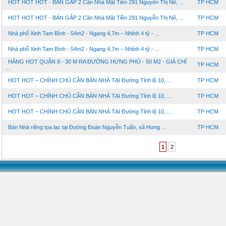
HOT HOT HOT - BÁN GẤP 2 Căn Nhà Mặt Tiền 291 Nguyễn Thị Nê, ...
TP HCM
HOT HOT HOT - BÁN GẤP 2 Căn Nhà Mặt Tiền 291 Nguyễn Thị Nê, ...
TP HCM
Nhà phố Xinh Tam Bình - 54m2 - Ngang 4,7m – Nhỉnh 4 tỷ - ...
TP HCM
Nhà phố Xinh Tam Bình - 54m2 - Ngang 4,7m – Nhỉnh 4 tỷ - ...
TP HCM
HÀNG HOT QUẬN 8 - 30 M RA ĐƯỜNG HƯNG PHÚ - 50 M2 - GIÁ CHỈ
TP HCM
...
HOT HOT – CHÍNH CHỦ CẦN BÁN NHÀ TẠI Đường Tỉnh lộ 10, ...
TP HCM
HOT HOT – CHÍNH CHỦ CẦN BÁN NHÀ TẠI Đường Tỉnh lộ 10, ...
TP HCM
HOT HOT – CHÍNH CHỦ CẦN BÁN NHÀ TẠI Đường Tỉnh lộ 10, ...
TP HCM
Bán Nhà riêng tọa lạc tại Đường Đoàn Nguyễn Tuấn, xã Hưng ...
TP HCM
1
2