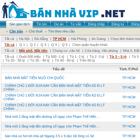
Sàn giao dịch
Tin tức
Dự án
Tư vấn
Đăng nhập
Đăng ký
Đăng 
Cần bán
Cho thuê
Tìm theo nhu cầu
Tất cả
|
Hà Nội
|
Đà Nẵng
|
TP HCM
|
Hải Phòng
|
An Giang
|
Chọn tỉnh thành kh
Tất cả
|
Q 1
|
Q 2
|
Q 3
|
Q 4
|
Q 5
|
Chọn quận huyện khác
Tất cả
|
Mặt phố, Mặt tiền
|
Chung cư ,căn hộ
|
Cửa hàng, Văn phòng
|
Nhà ở, Đất
Tất cả
|
Dưới 500 triệu
|
Từ 500 -1 tỷ
|
Từ 1 -2 tỷ
|
Từ 2 -3 tỷ
|
Từ 3 – 5 tỷ
|
Từ 5 
|
Từ 20 - 30 tỷ
|
Từ 30 - 40 tỷ
|
Từ 40 - 60 tỷ
|
Trên 60 tỷ
Tiêu đề
Tỉnh /T.Phố
BÁN NHÀ MĂT TIÊN NGÔ CHI QUỐC
TP HCM
CHÍNH CHỦ 1 ĐỜI XƯA NAY CẦN BÁN NHÀ MẶT TIỀN KD Đ.LÝ
TP HCM
CHỈNH ...
CHÍNH CHỦ 1 ĐỜI XƯA NAY CẦN BÁN NHÀ MẶT TIỀN KD Đ.LÝ
TP HCM
CHỈNH ...
CHÍNH CHỦ 1 ĐỜI XƯA NAY CẦN BÁN NHÀ MẶT TIỀN KD Đ.LÝ
TP HCM
CHỈNH ...
Nhà mới 2 tầng mặt tiền đường số ngay chợ Phạm Thế Hiển ...
TP HCM
Nhà mới 2 tầng mặt tiền đường số ngay chợ Phạm Thế Hiển ...
TP HCM
bán nhà xe hơi tới nhà q4 Ngang 3.5 x 9 đúc bê tông có 3đ
TP HCM