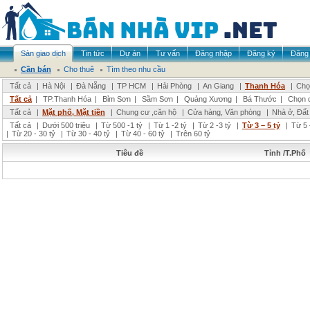
Sàn giao dịch
Tin tức
Dự án
Tư vấn
Đăng nhập
Đăng ký
Đăng 
Cần bán
Cho thuê
Tìm theo nhu cầu
Tất cả
|
Hà Nội
|
Đà Nẵng
|
TP HCM
|
Hải Phòng
|
An Giang
|
Thanh Hóa
|
Chọ
Tất cả
|
TP.Thanh Hóa
|
Bỉm Sơn
|
Sầm Sơn
|
Quảng Xương
|
Bá Thước
|
Chọn 
Tất cả
|
Mặt phố, Mặt tiền
|
Chung cư ,căn hộ
|
Cửa hàng, Văn phòng
|
Nhà ở, Đất
Tất cả
|
Dưới 500 triệu
|
Từ 500 -1 tỷ
|
Từ 1 -2 tỷ
|
Từ 2 -3 tỷ
|
Từ 3 – 5 tỷ
|
Từ 5 
|
Từ 20 - 30 tỷ
|
Từ 30 - 40 tỷ
|
Từ 40 - 60 tỷ
|
Trên 60 tỷ
Tiêu đề
Tỉnh /T.Phố