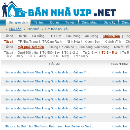
Sàn giao dịch
Tin tức
Dự án
Tư vấn
Đăng nhập
Đăng ký
Đăng 
Cần bán
Cho thuê
Tìm theo nhu cầu
Tất cả
|
Hà Nội
|
Đà Nẵng
|
TP HCM
|
Hải Phòng
|
An Giang
|
Khánh Hòa
|
Chọ
Tất cả
|
TP.Nha Trang
|
TP.Cam Ranh
|
Ninh Hòa
|
Khánh Sơn
|
Khánh Vĩnh
|
Ch
Tất cả
|
Mặt phố, Mặt tiền
|
Chung cư ,căn hộ
|
Cửa hàng, Văn phòng
|
Nhà ở, Đất
Tất cả
|
Dưới 500 triệu
|
Từ 500 -1 tỷ
|
Từ 1 -2 tỷ
|
Từ 2 -3 tỷ
|
Từ 3 – 5 tỷ
|
Từ 5 
|
Từ 20 - 30 tỷ
|
Từ 30 - 40 tỷ
|
Từ 40 - 60 tỷ
|
Trên 60 tỷ
Tiêu đề
Tỉnh /T.Phố
Bàn nhà đẹp tại Nam Nha Trang "khu tái định cư đất lành" ...
Khánh Hòa
Bàn nhà đẹp tại Nam Nha Trang "khu tái định cư đất lành" ...
Khánh Hòa
Bàn nhà đẹp tại Nam Nha Trang "khu tái định cư đất lành" ...
Khánh Hòa
Bàn nhà đẹp tại Nam Nha Trang "khu tái định cư đất lành" ...
Khánh Hòa
Bàn nhà đẹp tại Nam Nha Trang "khu tái định cư đất lành" ...
Khánh Hòa
Bàn nhà đẹp tại Nam Nha Trang "khu tái định cư đất lành" ...
Khánh Hòa
Nhượng lại Biệt Thự Nhà Vườn Kiến Trúc Hiện Đại tại Xã Suối ...
Khánh Hòa