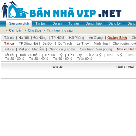
Sàn giao dịch
Tin tức
Dự án
Tư vấn
Đăng nhập
Đăng ký
Đăng 
Cần bán
Cho thuê
Tìm theo nhu cầu
Tất cả
|
Hà Nội
|
Đà Nẵng
|
TP HCM
|
Hải Phòng
|
An Giang
|
Quảng Bình
|
Ch
Tất cả
|
TP.Đồng Hới
|
Ba Đồn
|
Bố Trạch
|
Lệ Thuỷ
|
Minh Hóa
|
Chọn quận huy
Tất cả
|
Mặt phố, Mặt tiền
|
Chung cư ,căn hộ
|
Cửa hàng, Văn phòng
|
Nhà ở, Đất 
Tất cả
|
Dưới 500 triệu
|
Từ 500 -1 tỷ
|
Từ 1 -2 tỷ
|
Từ 2 -3 tỷ
|
Từ 3 – 5 tỷ
|
Từ 5 –
|
Từ 20 - 30 tỷ
|
Từ 30 - 40 tỷ
|
Từ 40 - 60 tỷ
|
Trên 60 tỷ
Tiêu đề
Tỉnh /T.Phố