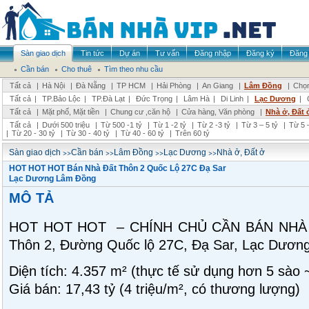
Sàn giao dịch
Tin tức
Dự án
Tư vấn
Đăng nhập
Đăng ký
Đăng 
Cần bán
Cho thuê
Tìm theo nhu cầu
Tất cả
|
Hà Nội
|
Đà Nẵng
|
TP HCM
|
Hải Phòng
|
An Giang
|
Lâm Đồng
|
Chọn
Tất cả
|
TP.Bảo Lộc
|
TP.Đà Lạt
|
Đức Trọng
|
Lâm Hà
|
Di Linh
|
Lạc Dương
|
Tất cả
|
Mặt phố, Mặt tiền
|
Chung cư ,căn hộ
|
Cửa hàng, Văn phòng
|
Nhà ở, Đất 
Tất cả
|
Dưới 500 triệu
|
Từ 500 -1 tỷ
|
Từ 1 -2 tỷ
|
Từ 2 -3 tỷ
|
Từ 3 – 5 tỷ
|
Từ 5 –
|
Từ 20 - 30 tỷ
|
Từ 30 - 40 tỷ
|
Từ 40 - 60 tỷ
|
Trên 60 tỷ
>>
>>
>>
>>
Sàn giao dịch
Cần bán
Lâm Đồng
Lạc Dương
Nhà ở, Đất ở
HOT HOT HOT Bán Nhà Đất Thôn 2 Quốc Lộ 27C Đạ Sar
Lạc Dương Lâm Đồng
MÔ TẢ
HOT HOT HOT – CHÍNH CHỦ CẦN BÁN NHÀ
Thôn 2, Đường Quốc lộ 27C, Đạ Sar, Lạc Dươn
Diện tích: 4.357 m² (thực tế sử dụng hơn 5 sào 
Giá bán: 17,43 tỷ (4 triệu/m², có thương lượng)