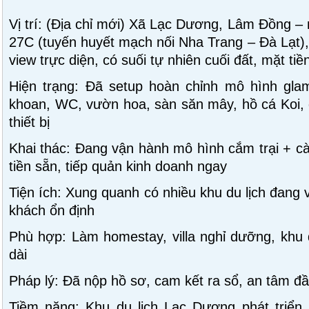
Vị trí: (Địa chỉ mới) Xã Lạc Dương, Lâm Đồng –
27C (tuyến huyết mạch nối Nha Trang – Đà Lạt),
view trực diện, có suối tự nhiên cuối đất, mặt tiề
Hiện trạng: Đã setup hoàn chỉnh mô hình glam
khoan, WC, vườn hoa, sàn săn mây, hồ cá Koi, đ
thiết bị
Khai thác: Đang vận hành mô hình cắm trại + c
tiền sẵn, tiếp quản kinh doanh ngay
Tiện ích: Xung quanh có nhiều khu du lịch đang v
khách ổn định
Phù hợp: Làm homestay, villa nghỉ dưỡng, khu d
dài
Pháp lý: Đã nộp hồ sơ, cam kết ra sổ, an tâm đầ
Tiềm năng: Khu du lịch Lạc Dương phát triển 