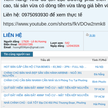
cao, tài sản vừa có dòng tiền vừa tăng giá bền 
Liên hệ: 0975093930 để xem thực tế
https://www.youtube.com/shorts/fkVDOw2nmk8
LIÊN HỆ
In tin
Người đăng
:
17928 - Lê thị Hương
Lượt xem
:
542
Điện thoại
:
0815557285
Ngày đăng
:
12/04/2026
Email
:
huong8596ptn@gmail.com
Tin cùng người rao
Tiêu đề
Tỉnh /T.Phố
HOT BÁN GẤP CĂN HỘ CT6A BEMES – 83,3M2 – 2PN – FULL Nội ...
Hà Nội
CHÍNH CHỦ BÁN NHÀ ĐẸP SẴN VẬN HÀNH AIRBNB – NGÕ 391
Đà Nẵng
NGUYỄN ...
CHÍNH CHỦ CẦN BÁN NHANH CĂN NHÀ Và 9 Phòng Trọ Tại Phường
Bình Phước
...
QUỸ ĐẤT HIẾM -BÁN ĐẤT 488M² THỔ CƯ – MẶT TIỀN KÉP NGUYỄN
TP HCM
...
QUỸ ĐẤT HIẾM -BÁN ĐẤT 488M² THỔ CƯ – MẶT TIỀN KÉP NGUYỄN
TP HCM
...
NHÀ CHÍNH CHỦ - GIÁ TỐT Địa Chỉ 450 Phủ Thượng Đoạn, Phường
Hải Phòng
...