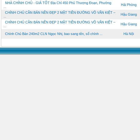
NHÀ CHÍNH CHỦ - GIÁ TỐT Địa Chỉ 450 Phủ Thượng Đoạn, Phường
Hải Phòng
...
CHÍNH CHỦ CẦN BÁN NỀN ĐẸP 2 MẶT TIỀN ĐƯỜNG VÕ VĂN KIỆT –
Hậu Giang
...
CHÍNH CHỦ CẦN BÁN NỀN ĐẸP 2 MẶT TIỀN ĐƯỜNG VÕ VĂN KIỆT –
Hậu Giang
...
Chính Chủ Bán 240m2 CLN Ngọc Nhị, bao sang tên, sổ chính ...
Hà Nội