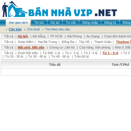
Sàn giao dịch
Tin tức
Dự án
Tư vấn
Đăng nhập
Đăng ký
Đăng 
Cần bán
Cho thuê
Tìm theo nhu cầu
Tất cả
|
Hà Nội
|
Đà Nẵng
|
TP HCM
|
Hải Phòng
|
An Giang
|
Chọn tỉnh thành k
Tất cả
|
Hoàn Kiếm
|
Hai Bà Trưng
|
Đống Đa
|
Tây Hồ
|
Thanh Xuân
|
Thường 
Tất cả
|
Mặt phố, Mặt tiền
|
Chung cư ,căn hộ
|
Cửa hàng, Văn phòng
|
Nhà ở, Đất
Tất cả
|
Dưới 500 triệu
|
Từ 500 -1 tỷ
|
Từ 1 -2 tỷ
|
Từ 2 -3 tỷ
|
Từ 3 – 5 tỷ
|
Từ 5 
|
Từ 20 - 30 tỷ
|
Từ 30 - 40 tỷ
|
Từ 40 - 60 tỷ
|
Trên 60 tỷ
Tiêu đề
Tỉnh /T.Phố